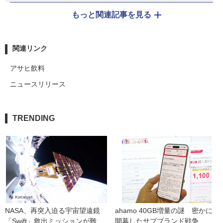
もっと関連記事を見る
関連リンク
アサヒ飲料
ニュースリリース
TRENDING
NASA、再突入迫る宇宙望遠鏡
ahamo 40GB増量の謎　密かに
「Swift」救出ミッションが難
開幕したサブブランド戦争