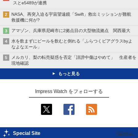
スとe5489が連携
NASA、再突入迫る宇宙望遠鏡「Swift」救出ミッションが難航
救援機に何が?
アマゾン、兵庫県尼崎市に2拠点目の大型物流拠点 関西最大
水を飲まずにビールを飲むと倒れる「ふらつくビアグラスbyよ
なよなエール」
メルカリ、梨の転売疑惑を否定「誹謗中傷はやめて」 生産者を
現地確認
もっと見る
Impress Watch をフォローする
Special Site