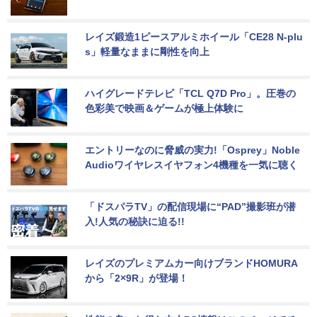
レイズ鍛造1ピースアルミホイール「CE28 N-plu
s」軽量なままに剛性を向上
ハイグレードテレビ「TCL Q7D Pro」。圧巻の
色彩美で映画＆ゲームが極上体験に
エントリーなのに脅威の実力!「Osprey」Noble 
Audioワイヤレスイヤフォン4機種を一気に聴く
「ドスパラTV」の配信現場に“PAD”撮影班が潜
入!人気の秘訣に迫る!!
レイズのプレミアムカー向けブランドHOMURA
から「2×9R」が登場！