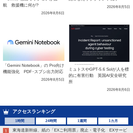
航　救援機に何が?
2026年8月5日
2026年8月6日
「Gemini Notebook」の Pro向け
ミュトスやGPT-5.6 Solが人を標
機能強化　PDF･スプシ出力対応
的に有害行動　英国AI安全研究
2026年8月5日
所
2026年8月6日
アクセスランキング
1時間
24時間
1週間
1カ月
東海道新幹線、紙の「EXご利用票」廃止・電子化 EXサービ