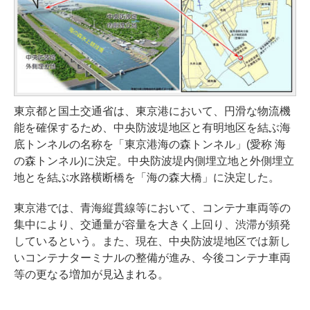
東京都と国土交通省は、東京港において、円滑な物流機
能を確保するため、中央防波堤地区と有明地区を結ぶ海
底トンネルの名称を「東京港海の森トンネル」(愛称 海
の森トンネル)に決定。中央防波堤内側埋立地と外側埋立
地とを結ぶ水路横断橋を「海の森大橋」に決定した。
東京港では、青海縦貫線等において、コンテナ車両等の
集中により、交通量が容量を大きく上回り、渋滞が頻発
しているという。また、現在、中央防波堤地区では新し
いコンテナターミナルの整備が進み、今後コンテナ車両
等の更なる増加が見込まれる。