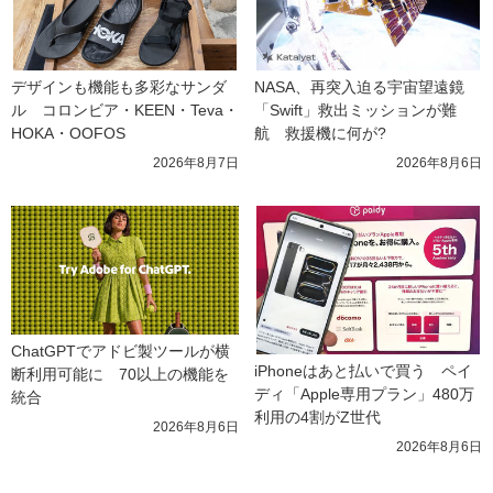
デザインも機能も多彩なサンダ
NASA、再突入迫る宇宙望遠鏡
ル　コロンビア・KEEN・Teva・
「Swift」救出ミッションが難
HOKA・OOFOS
航　救援機に何が?
2026年8月7日
2026年8月6日
ChatGPTでアドビ製ツールが横
iPhoneはあと払いで買う　ペイ
断利用可能に　70以上の機能を
ディ「Apple専用プラン」480万
統合
利用の4割がZ世代
2026年8月6日
2026年8月6日