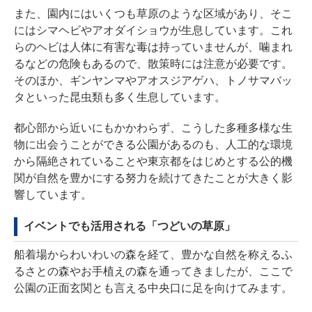
また、園内にはいくつも草原のような区域があり、そこ
にはシマヘビやアオダイショウが生息しています。これ
らのヘビは人体に有害な毒は持っていませんが、噛まれ
るなどの危険もあるので、散策時には注意が必要です。
そのほか、ギンヤンマやアオスジアゲハ、トノサマバッ
タといった昆虫類も多く生息しています。
都心部から近いにもかかわらず、こうした多種多様な生
物に出会うことができる公園があるのも、人工的な環境
から隔絶されていることや東京都をはじめとする公的機
関が自然を豊かにする努力を続けてきたことが大きく影
響しています。
イベントでも活用される「つどいの草原」
船着場からわいわいの森を経て、豊かな自然を称えるふ
るさとの森やお手植えの森を通ってきましたが、ここで
公園の正面玄関とも言える中央口に足を向けてみます。