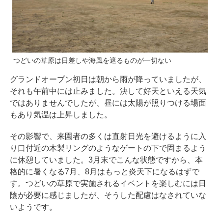
つどいの草原は日差しや海風を遮るものが一切ない
グランドオープン初日は朝から雨が降っていましたが、
それも午前中には止みました。決して好天といえる天気
ではありませんでしたが、昼には太陽が照りつける場面
もあり気温は上昇しました。
その影響で、来園者の多くは直射日光を避けるように入
り口付近の木製リングのようなゲートの下で固まるよう
に休憩していました。3月末でこんな状態ですから、本
格的に暑くなる7月、8月はもっと炎天下になるはずで
す。つどいの草原で実施されるイベントを楽しむには日
陰が必要に感じましたが、そうした配慮はなされていな
いようです。