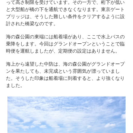
って高さ制限を受けています。その一方で、桁下が低い
と大型船が橋の下を通航できなくなります。東京ゲート
ブリッジは、そうした難しい条件をクリアするように設
計された橋梁なのです。
海の森公園の東端には船着場があり、ここで水上バスの
乗降をします。今回はグランドオープンということで臨
時便を運航しましたが、定期便の設定はありません。
海上から遠望した中防は、海の森公園がグランドオープ
ンを果たしても、未完成という雰囲気が漂っていまし
た。そうした印象は船着場に到着すると、より強くなり
ました。