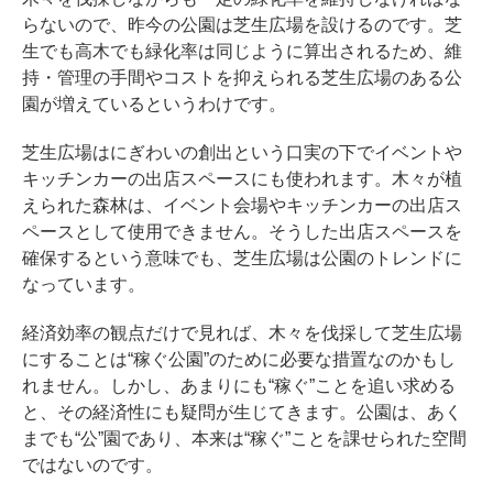
らないので、昨今の公園は芝生広場を設けるのです。芝
生でも高木でも緑化率は同じように算出されるため、維
持・管理の手間やコストを抑えられる芝生広場のある公
園が増えているというわけです。
芝生広場はにぎわいの創出という口実の下でイベントや
キッチンカーの出店スペースにも使われます。木々が植
えられた森林は、イベント会場やキッチンカーの出店ス
ペースとして使用できません。そうした出店スペースを
確保するという意味でも、芝生広場は公園のトレンドに
なっています。
経済効率の観点だけで見れば、木々を伐採して芝生広場
にすることは“稼ぐ公園”のために必要な措置なのかもし
れません。しかし、あまりにも“稼ぐ”ことを追い求める
と、その経済性にも疑問が生じてきます。公園は、あく
までも“公”園であり、本来は“稼ぐ”ことを課せられた空間
ではないのです。