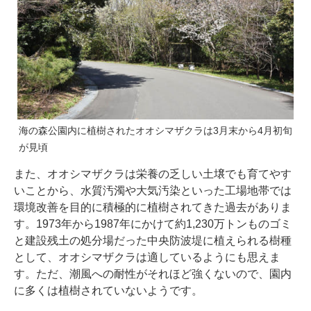
海の森公園内に植樹されたオオシマザクラは3月末から4月初旬
が見頃
また、オオシマザクラは栄養の乏しい土壌でも育てやす
いことから、水質汚濁や大気汚染といった工場地帯では
環境改善を目的に積極的に植樹されてきた過去がありま
す。1973年から1987年にかけて約1,230万トンものゴミ
と建設残土の処分場だった中央防波堤に植えられる樹種
として、オオシマザクラは適しているようにも思えま
す。ただ、潮風への耐性がそれほど強くないので、園内
に多くは植樹されていないようです。