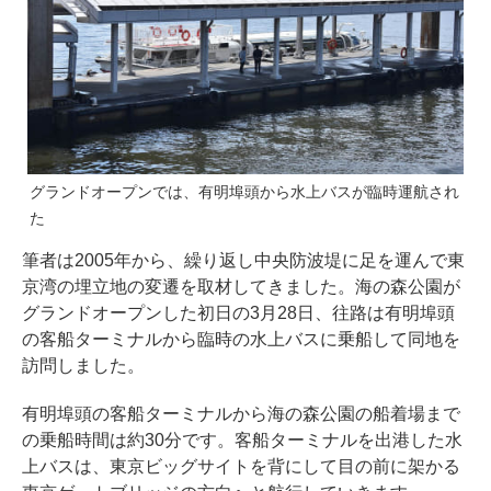
グランドオープンでは、有明埠頭から水上バスが臨時運航され
た
筆者は2005年から、繰り返し中央防波堤に足を運んで東
京湾の埋立地の変遷を取材してきました。海の森公園が
グランドオープンした初日の3月28日、往路は有明埠頭
の客船ターミナルから臨時の水上バスに乗船して同地を
訪問しました。
有明埠頭の客船ターミナルから海の森公園の船着場まで
の乗船時間は約30分です。客船ターミナルを出港した水
上バスは、東京ビッグサイトを背にして目の前に架かる