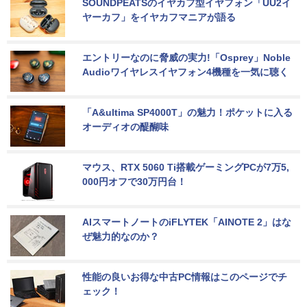
SOUNDPEATSのイヤカフ型イヤフォン「UU2イ
ヤーカフ」をイヤカフマニアが語る
エントリーなのに脅威の実力!「Osprey」Noble 
Audioワイヤレスイヤフォン4機種を一気に聴く
「A&ultima SP4000T」の魅力！ポケットに入る
オーディオの醍醐味
マウス、RTX 5060 Ti搭載ゲーミングPCが7万5,
000円オフで30万円台！
AIスマートノートのiFLYTEK「AINOTE 2」はな
ぜ魅力的なのか？
性能の良いお得な中古PC情報はこのページでチ
ェック！