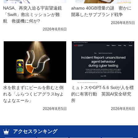
NASA、再突入迫る宇宙望遠鏡
ahamo 40GB増量の謎　密かに
「Swift」救出ミッションが難
開幕したサブブランド戦争
航　救援機に何が?
2026年8月5日
2026年8月6日
水を飲まずにビールを飲むと倒
ミュトスやGPT-5.6 Solが人を標
れる「ふらつくビアグラスbyよ
的に有害行動　英国AI安全研究
なよなエール」
所
2026年8月5日
2026年8月6日
アクセスランキング