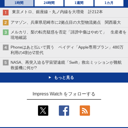
1時間
24時間
1週間
1カ月
東京メトロ、銀座線・丸ノ内線を大増発 計212本
アマゾン、兵庫県尼崎市に2拠点目の大型物流拠点 関西最大
メルカリ、梨の転売疑惑を否定「誹謗中傷はやめて」 生産者を
現地確認
Phoneはあと払いで買う ペイディ「Apple専用プラン」480万
利用の4割がZ世代
NASA、再突入迫る宇宙望遠鏡「Swift」救出ミッションが難航
救援機に何が?
もっと見る
Impress Watch をフォローする