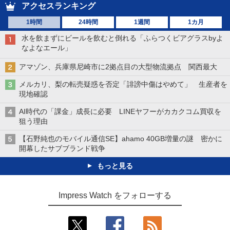
アクセスランキング
1時間
24時間
1週間
1カ月
水を飲まずにビールを飲むと倒れる「ふらつくビアグラスbyよ
なよなエール」
アマゾン、兵庫県尼崎市に2拠点目の大型物流拠点 関西最大
メルカリ、梨の転売疑惑を否定「誹謗中傷はやめて」 生産者を
現地確認
AI時代の「課金」成長に必要 LINEヤフーがカカクコム買収を
狙う理由
【石野純也のモバイル通信SE】ahamo 40GB増量の謎 密かに
開幕したサブブランド戦争
もっと見る
Impress Watch をフォローする