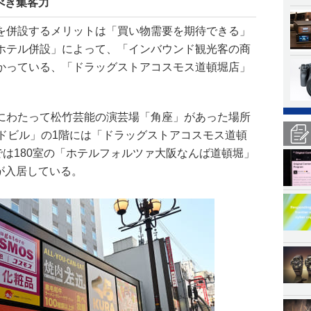
べき集客力
を併設するメリットは「買い物需要を期待できる」
ホテル併設」によって、「インバウンド観光客の商
かっている、「ドラッグストアコスモス道頓堀店」
にわたって松竹芸能の演芸場「角座」があった場所
ードビル」の1階には「ドラッグストアコスモス道頓
では180室の「ホテルフォルツァ大阪なんば道頓堀」
)が入居している。