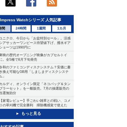
Impress Watchシリーズ 人気記事
時間
24時間
1週間
1カ月
ユニクロ、今日から「お盆特別セール」。涼感
シアサッカーワンピース待望値下げ、撥水ギア
ショーツは1990円に
東映の歴代オープニング映像がカプセルトイ
に。全5種で8月下旬発売
令和のファミコンディスクシステム？安価に書
き換え可能なGB用「しましまディスクシステ
ム」
カルディ、オンライン限定「ネコバッグ＆タン
ブラーセット」を一般販売。7月の抽選販売の
当選無効分
【家電レビュー】手ごわい雑草との戦い、コメ
リの草刈機で完全勝利 掃除機感覚で使えた
もっと見る
おすすめ記事