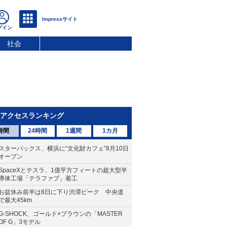
社会
アクセスランキング
時間
24時間
1週間
1カ月
スターバックス、横浜に“文化財カフェ”8月10日
オープン
SpaceXとテスラ、1億平方フィートの超大型半
導体工場「テラファブ」着工
お盆休み前半は8日に下り渋滞ピーク 中央道
で最大45km
G-SHOCK、ゴールド×ブラウンの「MASTER
OF G」3モデル