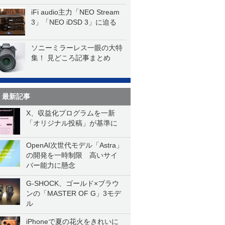
iFi audio主力「NEO Stream
3」「NEO iDSD 3」に迫る
ソニーミラーレス一眼の大特
集！ 見どころ記事まとめ
最新記事
X、収益化プログラムを一新
「オリジナル投稿」が基準に
OpenAI次世代モデル「Astra」
の開発を一時制限 高いサイ
バー能力に懸念
G-SHOCK、ゴールド×ブラウ
ンの「MASTER OF G」3モデ
ル
iPhoneで夏の花火をきれいに