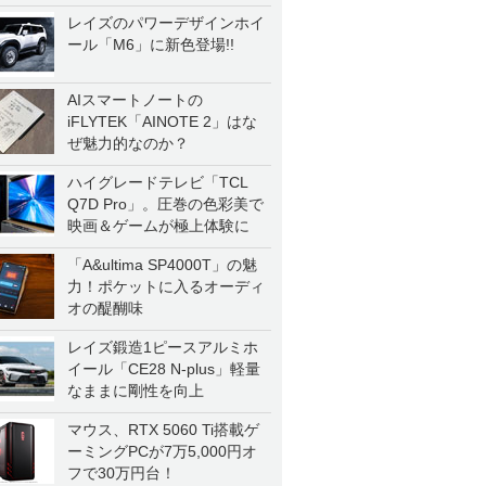
レイズのパワーデザインホイ
ール「M6」に新色登場!!
AIスマートノートの
iFLYTEK「AINOTE 2」はな
ぜ魅力的なのか？
ハイグレードテレビ「TCL
Q7D Pro」。圧巻の色彩美で
映画＆ゲームが極上体験に
「A&ultima SP4000T」の魅
力！ポケットに入るオーディ
オの醍醐味
レイズ鍛造1ピースアルミホ
イール「CE28 N-plus」軽量
なままに剛性を向上
マウス、RTX 5060 Ti搭載ゲ
ーミングPCが7万5,000円オ
フで30万円台！