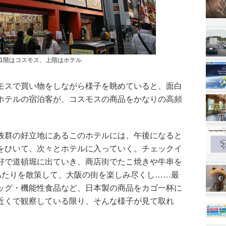
1階はコスモス、上階はホテル
モスで買い物をしながら様子を眺めていると、面白
ホテルの宿泊客が、コスモスの商品をかなりの高頻
。
抜群の好立地にあるこのホテルには、午後になると
をひいて、次々とホテルに入っていく。チェックイ
好で道頓堀に出ていき、商店街でたこ焼きや牛串を
)あたりを散策して、大阪の街を楽しみ尽くし……最
ッグ・機能性食品など、日本製の商品をカゴ一杯に
近くで観察している限り、そんな様子が見て取れ