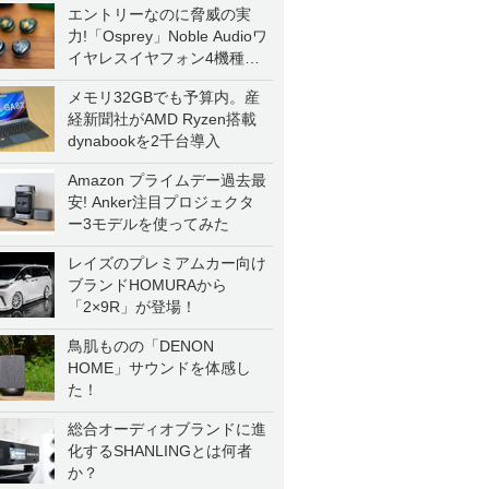
エントリーなのに脅威の実
力!「Osprey」Noble Audioワ
イヤレスイヤフォン4機種を
一気に聴く
メモリ32GBでも予算内。産
経新聞社がAMD Ryzen搭載
dynabookを2千台導入
Amazon プライムデー過去最
安! Anker注目プロジェクタ
ー3モデルを使ってみた
レイズのプレミアムカー向け
ブランドHOMURAから
「2×9R」が登場！
鳥肌ものの「DENON
HOME」サウンドを体感し
た！
総合オーディオブランドに進
化するSHANLINGとは何者
か？