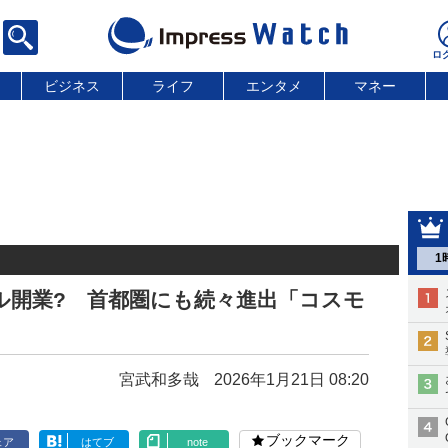
ビジネス
ライフ
エンタメ
マネー
1
ル開業? 首都圏にも続々進出「コスモ
宮武和多哉
2026年1月21日 08:20
ブックマーク
ェア
はてブ
note