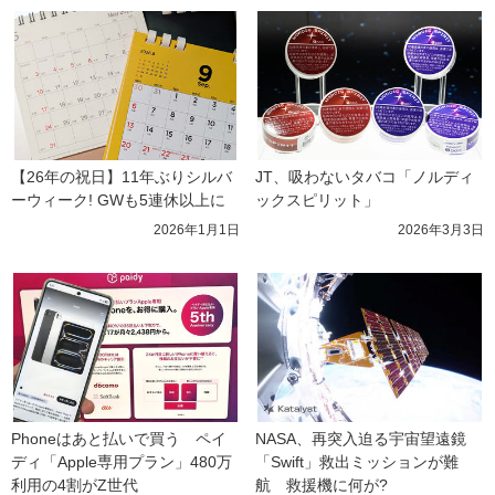
【26年の祝日】11年ぶりシルバ
JT、吸わないタバコ「ノルディ
ーウィーク! GWも5連休以上に
ックスピリット」
2026年1月1日
2026年3月3日
Phoneはあと払いで買う　ペイ
NASA、再突入迫る宇宙望遠鏡
ディ「Apple専用プラン」480万
「Swift」救出ミッションが難
利用の4割がZ世代
航　救援機に何が?