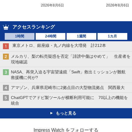
2026年8月6日
2026年8月6日
アクセスランキング
1時間
24時間
1週間
1カ月
東京メトロ、銀座線・丸ノ内線を大増発 計212本
メルカリ、梨の転売疑惑を否定「誹謗中傷はやめて」 生産者を
現地確認
NASA、再突入迫る宇宙望遠鏡「Swift」救出ミッションが難航
救援機に何が?
アマゾン、兵庫県尼崎市に2拠点目の大型物流拠点 関西最大
ChatGPTでアドビ製ツールが横断利用可能に 70以上の機能を
統合
もっと見る
Impress Watch をフォローする