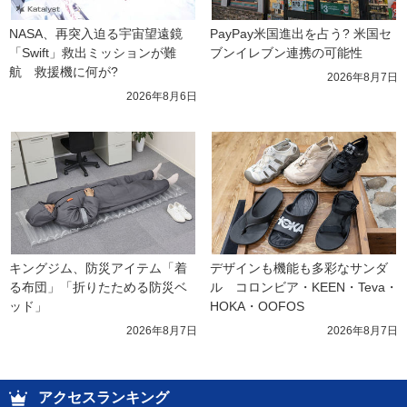
NASA、再突入迫る宇宙望遠鏡
PayPay米国進出を占う? 米国セ
「Swift」救出ミッションが難
ブンイレブン連携の可能性
航　救援機に何が?
2026年8月7日
2026年8月6日
キングジム、防災アイテム「着
デザインも機能も多彩なサンダ
る布団」「折りたためる防災ベ
ル　コロンビア・KEEN・Teva・
ッド」
HOKA・OOFOS
2026年8月7日
2026年8月7日
アクセスランキング