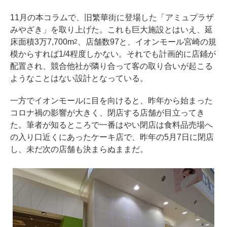
11月の本コラムで、旧繁華街に登場した「
アミュプラザ
みやざき
」を取り上げた。これも巨大施設とはいえ、延
床面積3万7,700m
、店舗数97と、イオンモール宮崎の規
2
模からすれば1/4程度しかない。それでも計画的に店鋪が
配置され、競合他社が隣り合って客の取り合いが起こる
ようなことはない設計となっている。
一方でイオンモールに目を向けると、昨年から始まった
コロナ禍の影響が大きく、閉店する店舗が目立ってき
た。筆者が知るところで一番はやい閉店は食料品売場へ
の入り口近くにあったケーキ店で、昨年の5月7日に閉店
し、未だ次の店舗も決まらぬままだ。