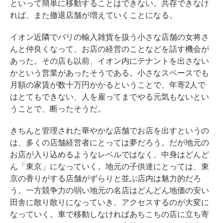
といって簡単に移動することはできない。共存できなけ
れば、また撤退店舗が増えていくことになる。
イオン近隣でバリの輸入雑貨を扱う小さな店舗の女将さ
んと仲良くなって、お店の経営のことなどを話す機会が
あった。その店も以前、イオン内にテナントを出さない
かという営業があったそうである。小さなスペースでも
月額の家賃が数十万円かかるということで、年寄2人で
はとてもできない、人を雇ってまでやる元気もないとい
うことで、断ったそうだ。
きちんと管理された華やかな店舗でお店を出すというの
は、多くの店舗経営者にとっては夢だろう。だが地元の
お店が入り込めるようなレベルではなく、中身はどんど
ん「東京」になっていく。地元の子供達にとっては、東
京の香りがする店舗がずらりと並ぶ店内は魅力的だろ
う。一方競争力の弱い地元の名店はどんどん地価の安い
田舎に散り散りになっていき、アクセスするのが大変に
なっていく。車で移動しなければあちこちの店に立ち寄