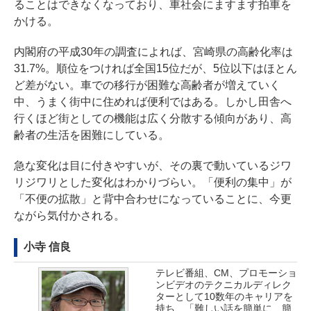
ることはできなくなっており、車社会にますます拍車を
かける。
内閣府の平成30年の
調査
によれば、宮崎県の高齢化率は
31.7%。順位をつければ全国15位だが、5位以下はほとん
ど差がない。車での移行が困難な高齢者が増えていく
中、うまく街中に住めれば便利ではある。しかし田舎へ
行くほど街としての機能は広く分散する傾向があり、高
齢者の生活を困難にしている。
急な変化は目に付きやすいが、その裏で動いているジワ
リジワリとした変化はわかりづらい。「便利の集中」が
「不便の拡散」と背中合わせになっていることに、今更
ながら気付かされる。
小寺 信良
テレビ番組、CM、プロモーショ
ンビデオのテクニカルディレク
ターとして10数年のキャリアを
持ち、「難しい話を簡単に、簡