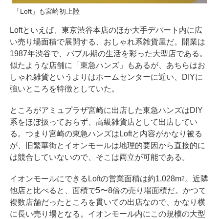
「Loft」も宮崎初上陸
Loftといえば、東京渋谷本店のほか大手デパート内に広
い売り場面積で展開する、おしゃれ系雑貨屋だ。開業は
1987年渋谷で、バブル期の生活を彩った大型店である。
似たような店舗に「東急ハンズ」もあるが、あちらはお
しゃれ雑貨というよりはホームセンターに近い、DIYに
強いところを特徴としていた。
ところがアミュプラザ宮崎に出店した東急ハンズはDIY
系をほぼ扱っておらず、高級雑貨店として出店してい
る。つまり宮崎の東急ハンズはLoftと内容がかなり被る
が、旧繁華街とイオンモールは地理的要因から直接的に
は競合していないので、そこは両立が可能である。
イオンモールにできるLoftの営業面積は約1,028m
。近隣
2
他店と比べると、面積で5〜8倍の売り場面積だ。かつて
複数店舗だったところを貫いての出店なので、かなり横
に長い売り場となる。イオンモール内にこの規模の大型