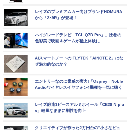
レイズのプレミアムカー向けブランドHOMURA
から「2×9R」が登場！
ハイグレードテレビ「TCL Q7D Pro」。圧巻の
色彩美で映画＆ゲームが極上体験に
AIスマートノートのiFLYTEK「AINOTE 2」はな
ぜ魅力的なのか？
エントリーなのに脅威の実力!「Osprey」Noble 
Audioワイヤレスイヤフォン4機種を一気に聴く
レイズ鍛造1ピースアルミホイール「CE28 N-plu
s」軽量なままに剛性を向上
クリエイティブが作った2万円台の“小さなピュ