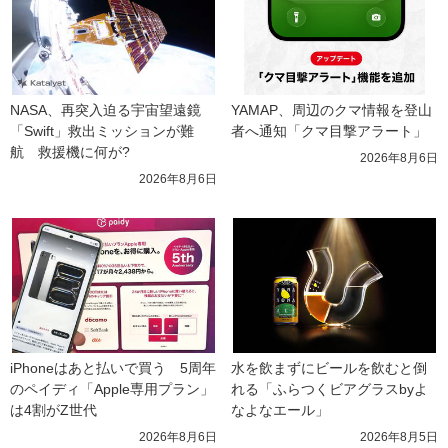
NASA、再突入迫る宇宙望遠鏡
YAMAP、周辺のクマ情報を登山
「Swift」救出ミッションが難
者へ通知「クマ目撃アラート」
航　救援機に何が?
2026年8月6日
2026年8月6日
iPhoneはあと払いで買う　5周年
水を飲まずにビールを飲むと倒
のペイディ「Apple専用プラン」
れる「ふらつくビアグラスbyよ
は4割がZ世代
なよなエール」
2026年8月6日
2026年8月5日