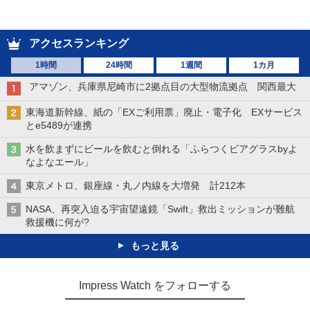
アクセスランキング
1時間
24時間
1週間
1カ月
アマゾン、兵庫県尼崎市に2拠点目の大型物流拠点 関西最大
東海道新幹線、紙の「EXご利用票」廃止・電子化 EXサービス
とe5489が連携
水を飲まずにビールを飲むと倒れる「ふらつくビアグラスbyよ
なよなエール」
東京メトロ、銀座線・丸ノ内線を大増発 計212本
NASA、再突入迫る宇宙望遠鏡「Swift」救出ミッションが難航
救援機に何が?
もっと見る
Impress Watch をフォローする