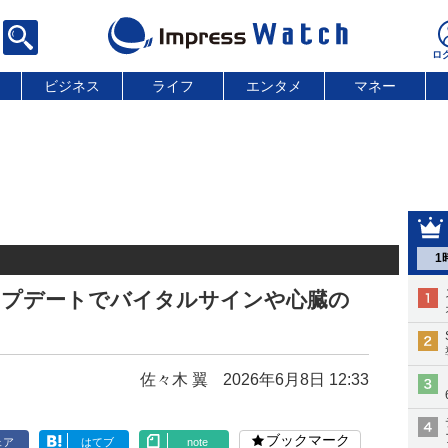
ビジネス
ライフ
エンタメ
マネー
1
h、アップデートでバイタルサインや心臓の
佐々木 翼
2026年6月8日 12:33
ブックマーク
ェア
はてブ
note