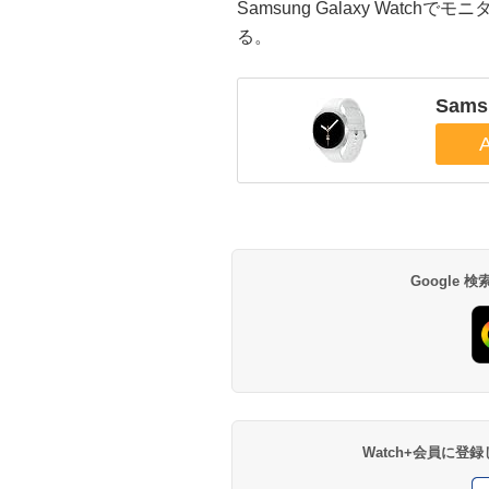
Samsung Galaxy Watchで
る。
Sams
Google
Watch+会員に