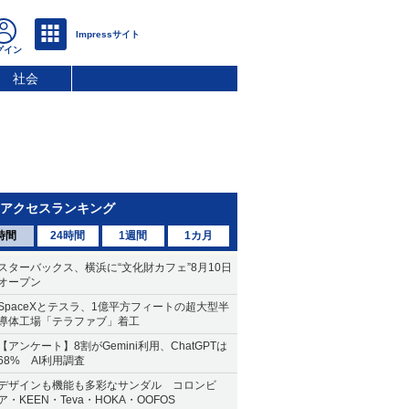
社会
アクセスランキング
時間
24時間
1週間
1カ月
スターバックス、横浜に“文化財カフェ”8月10日
オープン
SpaceXとテスラ、1億平方フィートの超大型半
導体工場「テラファブ」着工
【アンケート】8割がGemini利用、ChatGPTは
68% AI利用調査
デザインも機能も多彩なサンダル コロンビ
ア・KEEN・Teva・HOKA・OOFOS