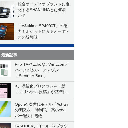
総合オーディオブランドに進
化するSHANLINGとは何者
か？
「A&ultima SP4000T」の魅
力！ポケットに入るオーディ
オの醍醐味
最新記事
Fire TVやEchoなどAmazonデ
バイスが安い アマゾン
「Summer Sale」
X、収益化プログラムを一新
「オリジナル投稿」が基準に
OpenAI次世代モデル「Astra」
の開発を一時制限 高いサイ
バー能力に懸念
G-SHOCK、ゴールド×ブラウ