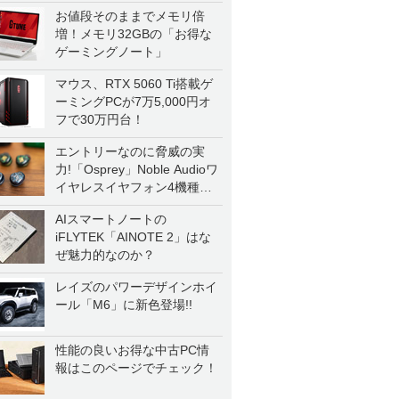
お値段そのままでメモリ倍
増！メモリ32GBの「お得な
ゲーミングノート」
マウス、RTX 5060 Ti搭載ゲ
ーミングPCが7万5,000円オ
フで30万円台！
エントリーなのに脅威の実
力!「Osprey」Noble Audioワ
イヤレスイヤフォン4機種を
一気に聴く
AIスマートノートの
iFLYTEK「AINOTE 2」はな
ぜ魅力的なのか？
レイズのパワーデザインホイ
ール「M6」に新色登場!!
性能の良いお得な中古PC情
報はこのページでチェック！