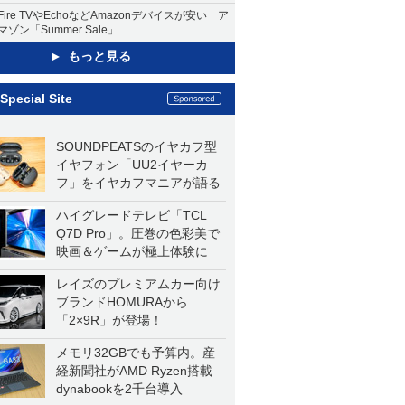
Fire TVやEchoなどAmazonデバイスが安い ア
マゾン「Summer Sale」
もっと見る
Special Site
SOUNDPEATSのイヤカフ型
イヤフォン「UU2イヤーカ
フ」をイヤカフマニアが語る
ハイグレードテレビ「TCL
Q7D Pro」。圧巻の色彩美で
映画＆ゲームが極上体験に
レイズのプレミアムカー向け
ブランドHOMURAから
「2×9R」が登場！
メモリ32GBでも予算内。産
経新聞社がAMD Ryzen搭載
dynabookを2千台導入