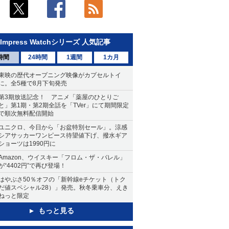
Impress Watchシリーズ 人気記事
時間
24時間
1週間
1カ月
東映の歴代オープニング映像がカプセルトイ
に。全5種で8月下旬発売
第3期放送記念！ アニメ「薬屋のひとりご
と」第1期・第2期全話を「TVer」にて期間限定
で順次無料配信開始
ユニクロ、今日から「お盆特別セール」。涼感
シアサッカーワンピース待望値下げ、撥水ギア
ショーツは1990円に
Amazon、ウイスキー「フロム・ザ・バレル」
が“4402円”で再び登場！
はやぶさ50％オフの「新幹線eチケット（トク
だ値スペシャル28）」発売。秋冬乗車分、えき
ねっと限定
もっと見る