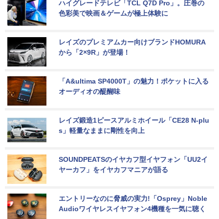
ハイグレードテレビ「TCL Q7D Pro」。圧巻の
色彩美で映画＆ゲームが極上体験に
レイズのプレミアムカー向けブランドHOMURA
から「2×9R」が登場！
「A&ultima SP4000T」の魅力！ポケットに入る
オーディオの醍醐味
レイズ鍛造1ピースアルミホイール「CE28 N-plu
s」軽量なままに剛性を向上
SOUNDPEATSのイヤカフ型イヤフォン「UU2イ
ヤーカフ」をイヤカフマニアが語る
エントリーなのに脅威の実力!「Osprey」Noble 
Audioワイヤレスイヤフォン4機種を一気に聴く