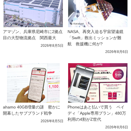
アマゾン、兵庫県尼崎市に2拠点
NASA、再突入迫る宇宙望遠鏡
目の大型物流拠点　関西最大
「Swift」救出ミッションが難
航　救援機に何が?
2026年8月5日
2026年8月6日
ahamo 40GB増量の謎　密かに
Phoneはあと払いで買う　ペイ
開幕したサブブランド戦争
ディ「Apple専用プラン」480万
利用の4割がZ世代
2026年8月5日
2026年8月6日