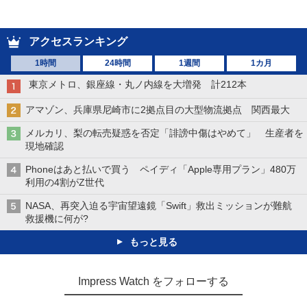
アクセスランキング
1時間
24時間
1週間
1カ月
東京メトロ、銀座線・丸ノ内線を大増発 計212本
アマゾン、兵庫県尼崎市に2拠点目の大型物流拠点 関西最大
メルカリ、梨の転売疑惑を否定「誹謗中傷はやめて」 生産者を
現地確認
Phoneはあと払いで買う ペイディ「Apple専用プラン」480万
利用の4割がZ世代
NASA、再突入迫る宇宙望遠鏡「Swift」救出ミッションが難航
救援機に何が?
もっと見る
Impress Watch をフォローする