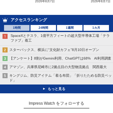
2026年8月7日
2026年8月7日
アクセスランキング
1時間
24時間
1週間
1カ月
SpaceXとテスラ、1億平方フィートの超大型半導体工場「テラ
ファブ」着工
スターバックス、横浜に“文化財カフェ”8月10日オープン
【アンケート】8割がGemini利用、ChatGPTは68% AI利用調査
アマゾン、兵庫県尼崎市に2拠点目の大型物流拠点 関西最大
キングジム、防災アイテム「着る布団」「折りたためる防災ベッ
ド」
もっと見る
Impress Watch をフォローする