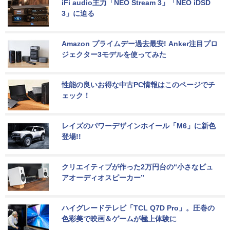
iFi audio主力「NEO Stream 3」「NEO iDSD 
3」に迫る
Amazon プライムデー過去最安! Anker注目プロ
ジェクター3モデルを使ってみた
性能の良いお得な中古PC情報はこのページでチ
ェック！
レイズのパワーデザインホイール「M6」に新色
登場!!
クリエイティブが作った2万円台の“小さなピュ
アオーディオスピーカー”
ハイグレードテレビ「TCL Q7D Pro」。圧巻の
色彩美で映画＆ゲームが極上体験に