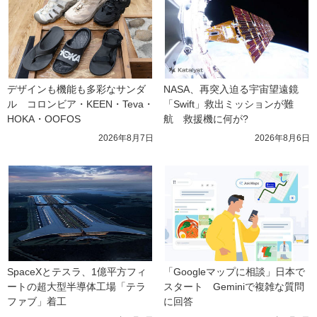
デザインも機能も多彩なサンダ
NASA、再突入迫る宇宙望遠鏡
ル　コロンビア・KEEN・Teva・
「Swift」救出ミッションが難
HOKA・OOFOS
航　救援機に何が?
2026年8月7日
2026年8月6日
SpaceXとテスラ、1億平方フィ
「Googleマップに相談」日本で
ートの超大型半導体工場「テラ
スタート　Geminiで複雑な質問
ファブ」着工
に回答