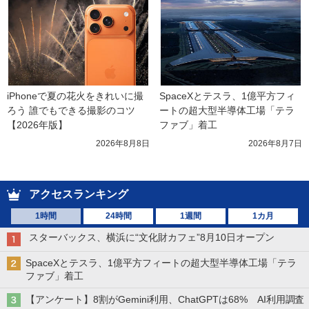
iPhoneで夏の花火をきれいに撮
SpaceXとテスラ、1億平方フィ
ろう 誰でもできる撮影のコツ
ートの超大型半導体工場「テラ
【2026年版】
ファブ」着工
2026年8月8日
2026年8月7日
アクセスランキング
1時間
24時間
1週間
1カ月
スターバックス、横浜に“文化財カフェ”8月10日オープン
SpaceXとテスラ、1億平方フィートの超大型半導体工場「テラ
ファブ」着工
【アンケート】8割がGemini利用、ChatGPTは68% AI利用調査