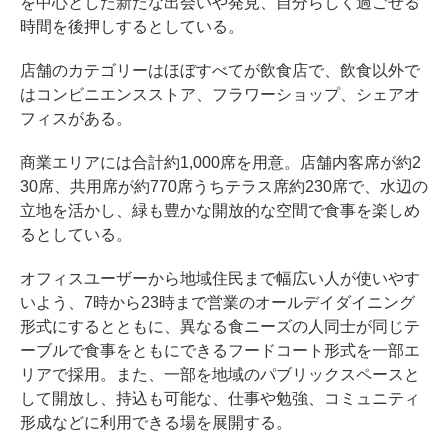
を中心とした新たな出会いや発見、自分らしく過ごせる
時間を後押しするとしている。
店舗のカテゴリーはほぼすべてが飲食店で、飲食以外で
はコンビニエンスストア、フラワーショップ、シェアオ
フィスがある。
商業エリアには合計約1,000席を用意。店舗内客席が約2
30席、共用席が約770席うちテラス席約230席で、水辺の
立地を活かし、緑も豊かな開放的な空間で食事を楽しめ
るとしている。
オフィスユーザーから地域住民まで幅広い人が使いやす
いよう、7時から23時まで営業のオールデイダイニング
形式にするとともに、異なる食ニーズの人同士が同じテ
ーブルで食事をともにできるフードコート形式を一部エ
リアで採用。また、一部を地域のパブリックスペースと
して開放し、持込も可能な、仕事や勉強、コミュニティ
形成などに利用できる場を展開する。