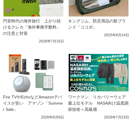
円安時代の海外旅行　上がり続
キングジム、防災用品の新ブラ
けるクレカ「海外事務手数料」
ンド「ココボ」
の注意と対策
2025年8月14日
2026年7月15日
Fire TVやEchoなどAmazonデバ
ワークマン、リカバリーウェア
イスが安い　アマゾン「Summe
最上位モデル　NASA向け温度調
r Sale」
節技術＋高級感
2026年8月8日
2026年7月23日