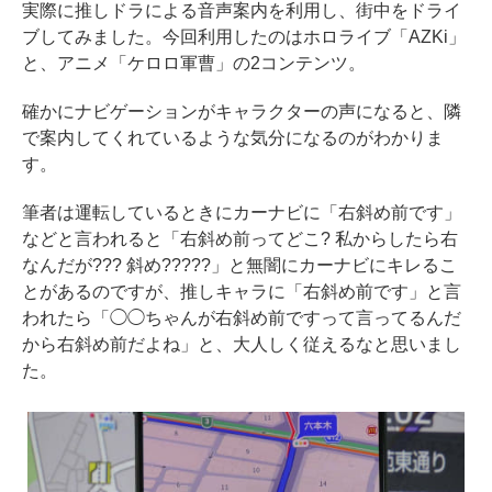
実際に推しドラによる音声案内を利用し、街中をドライ
ブしてみました。今回利用したのはホロライブ「AZKi」
と、アニメ「ケロロ軍曹」の2コンテンツ。
確かにナビゲーションがキャラクターの声になると、隣
で案内してくれているような気分になるのがわかりま
す。
筆者は運転しているときにカーナビに「右斜め前です」
などと言われると「右斜め前ってどこ? 私からしたら右
なんだが??? 斜め?????」と無闇にカーナビにキレるこ
とがあるのですが、推しキャラに「右斜め前です」と言
われたら「◯◯ちゃんが右斜め前ですって言ってるんだ
から右斜め前だよね」と、大人しく従えるなと思いまし
た。