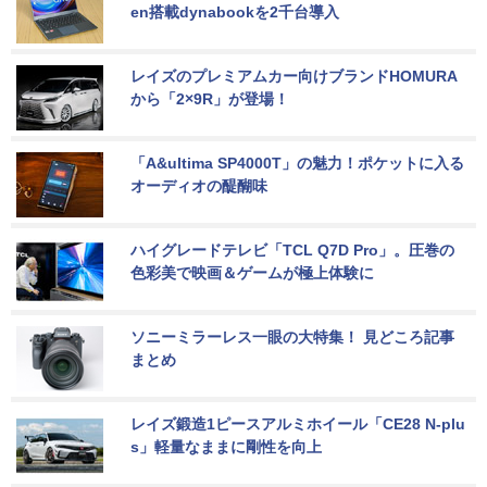
en搭載dynabookを2千台導入
レイズのプレミアムカー向けブランドHOMURA
から「2×9R」が登場！
「A&ultima SP4000T」の魅力！ポケットに入る
オーディオの醍醐味
ハイグレードテレビ「TCL Q7D Pro」。圧巻の
色彩美で映画＆ゲームが極上体験に
ソニーミラーレス一眼の大特集！ 見どころ記事
まとめ
レイズ鍛造1ピースアルミホイール「CE28 N-plu
s」軽量なままに剛性を向上