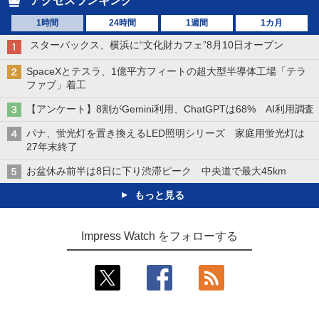
アクセスランキング
1時間
24時間
1週間
1カ月
スターバックス、横浜に“文化財カフェ”8月10日オープン
SpaceXとテスラ、1億平方フィートの超大型半導体工場「テラ
ファブ」着工
【アンケート】8割がGemini利用、ChatGPTは68% AI利用調査
パナ、蛍光灯を置き換えるLED照明シリーズ 家庭用蛍光灯は
27年末終了
お盆休み前半は8日に下り渋滞ピーク 中央道で最大45km
もっと見る
Impress Watch をフォローする