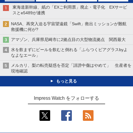
東海道新幹線、紙の「EXご利用票」廃止・電子化 EXサービ
スとe5489が連携
NASA、再突入迫る宇宙望遠鏡「Swift」救出ミッションが難航
救援機に何が?
アマゾン、兵庫県尼崎市に2拠点目の大型物流拠点 関西最大
水を飲まずにビールを飲むと倒れる「ふらつくビアグラスbyよ
なよなエール」
メルカリ、梨の転売疑惑を否定「誹謗中傷はやめて」 生産者を
現地確認
もっと見る
Impress Watch をフォローする