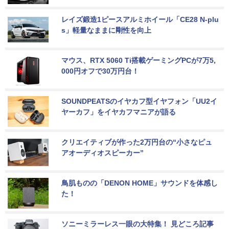
レイズ鍛造1ピースアルミホイール「CE28 N-plu
s」軽量なままに剛性を向上
マウス、RTX 5060 Ti搭載ゲーミングPCが7万5,
000円オフで30万円台！
SOUNDPEATSのイヤカフ型イヤフォン「UU2イ
ヤーカフ」をイヤカフマニアが語る
クリエイティブが作った2万円台の“小さなピュ
アオーディオスピーカー”
鳥肌ものの「DENON HOME」サウンドを体感し
た！
ソニーミラーレス一眼の大特集！ 見どころ記事