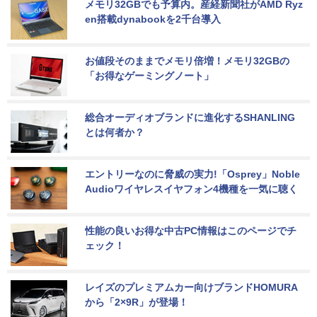
メモリ32GBでも予算内。産経新聞社がAMD Ryz
en搭載dynabookを2千台導入
お値段そのままでメモリ倍増！メモリ32GBの
「お得なゲーミングノート」
総合オーディオブランドに進化するSHANLING
とは何者か？
エントリーなのに脅威の実力!「Osprey」Noble 
Audioワイヤレスイヤフォン4機種を一気に聴く
性能の良いお得な中古PC情報はこのページでチ
ェック！
レイズのプレミアムカー向けブランドHOMURA
から「2×9R」が登場！