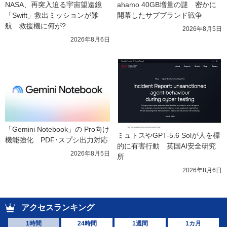
NASA、再突入迫る宇宙望遠鏡
ahamo 40GB増量の謎　密かに
「Swift」救出ミッションが難
開幕したサブブランド戦争
航　救援機に何が?
2026年8月5日
2026年8月6日
「Gemini Notebook」の Pro向け
ミュトスやGPT-5.6 Solが人を標
機能強化　PDF･スプシ出力対応
的に有害行動　英国AI安全研究
2026年8月5日
所
2026年8月6日
アクセスランキング
1時間
24時間
1週間
1カ月