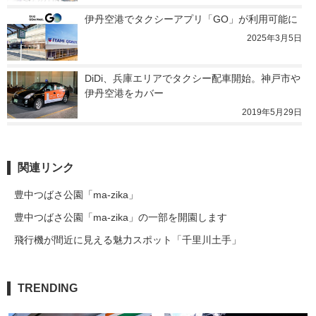
伊丹空港でタクシーアプリ「GO」が利用可能に
2025年3月5日
DiDi、兵庫エリアでタクシー配車開始。神戸市や
伊丹空港をカバー
2019年5月29日
関連リンク
豊中つばさ公園「ma-zika」
豊中つばさ公園「ma-zika」の一部を開園します
飛行機が間近に見える魅力スポット「千里川土手」
TRENDING