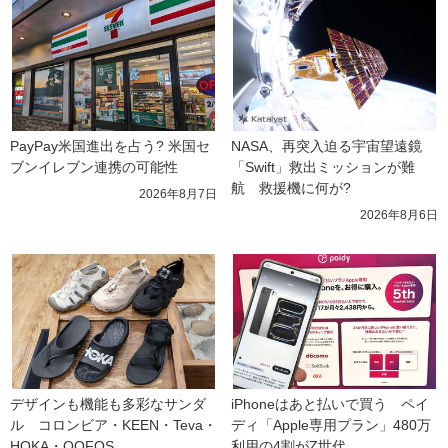
PayPay米国進出を占う? 米国セ
NASA、再突入迫る宇宙望遠鏡
ブンイレブン連携の可能性
「Swift」救出ミッションが難
航　救援機に何が?
2026年8月7日
2026年8月6日
デザインも機能も多彩なサンダ
iPhoneはあと払いで買う　ペイ
ル　コロンビア・KEEN・Teva・
ディ「Apple専用プラン」480万
HOKA・OOFOS
利用の4割がZ世代