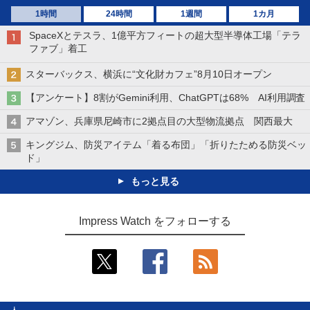
1時間
24時間
1週間
1カ月
SpaceXとテスラ、1億平方フィートの超大型半導体工場「テラ
ファブ」着工
スターバックス、横浜に“文化財カフェ”8月10日オープン
【アンケート】8割がGemini利用、ChatGPTは68% AI利用調査
アマゾン、兵庫県尼崎市に2拠点目の大型物流拠点 関西最大
キングジム、防災アイテム「着る布団」「折りたためる防災ベッ
ド」
もっと見る
Impress Watch をフォローする