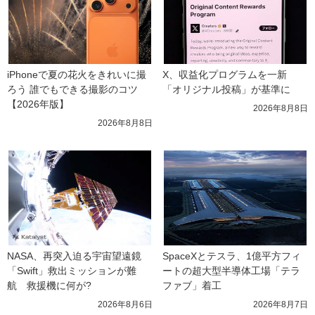
iPhoneで夏の花火をきれいに撮
X、収益化プログラムを一新　
ろう 誰でもできる撮影のコツ
「オリジナル投稿」が基準に
【2026年版】
2026年8月8日
2026年8月8日
NASA、再突入迫る宇宙望遠鏡
SpaceXとテスラ、1億平方フィ
「Swift」救出ミッションが難
ートの超大型半導体工場「テラ
航　救援機に何が?
ファブ」着工
2026年8月6日
2026年8月7日