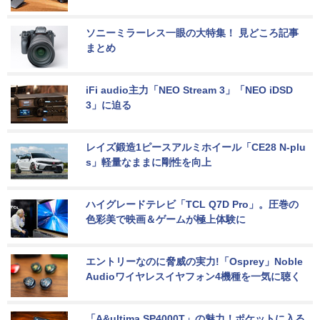
ソニーミラーレス一眼の大特集！ 見どころ記事
まとめ
iFi audio主力「NEO Stream 3」「NEO iDSD 
3」に迫る
レイズ鍛造1ピースアルミホイール「CE28 N-plu
s」軽量なままに剛性を向上
ハイグレードテレビ「TCL Q7D Pro」。圧巻の
色彩美で映画＆ゲームが極上体験に
エントリーなのに脅威の実力!「Osprey」Noble 
Audioワイヤレスイヤフォン4機種を一気に聴く
「A&ultima SP4000T」の魅力！ポケットに入る