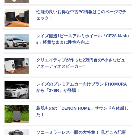
性能の良いお得な中古PC情報はこのページでチ
ェック！
レイズ鍛造1ピースアルミホイール「CE28 N-plu
s」軽量なままに剛性を向上
クリエイティブが作った2万円台の“小さなピュ
アオーディオスピーカー”
レイズのプレミアムカー向けブランドHOMURA
から「2×9R」が登場！
鳥肌ものの「DENON HOME」サウンドを体感し
た！
ソニーミラーレス一眼の大特集！ 見どころ記事