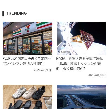
TRENDING
PayPay米国進出を占う? 米国セ
NASA、再突入迫る宇宙望遠鏡
ブンイレブン連携の可能性
「Swift」救出ミッションが難
航　救援機に何が?
2026年8月7日
2026年8月6日