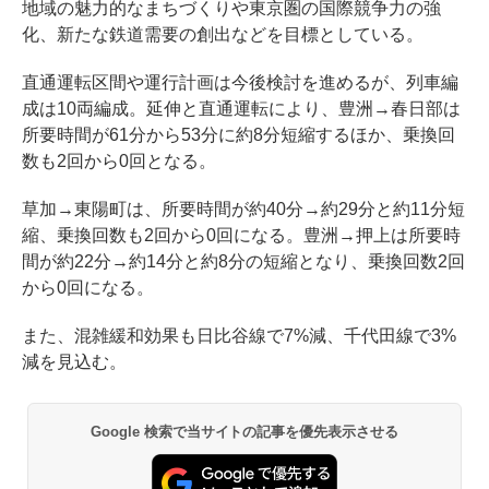
地域の魅力的なまちづくりや東京圏の国際競争力の強
化、新たな鉄道需要の創出などを目標としている。
直通運転区間や運行計画は今後検討を進めるが、列車編
成は10両編成。延伸と直通運転により、豊洲→春日部は
所要時間が61分から53分に約8分短縮するほか、乗換回
数も2回から0回となる。
草加→東陽町は、所要時間が約40分→約29分と約11分短
縮、乗換回数も2回から0回になる。豊洲→押上は所要時
間が約22分→約14分と約8分の短縮となり、乗換回数2回
から0回になる。
また、混雑緩和効果も日比谷線で7%減、千代田線で3%
減を見込む。
Google 検索で当サイトの記事を優先表示させる