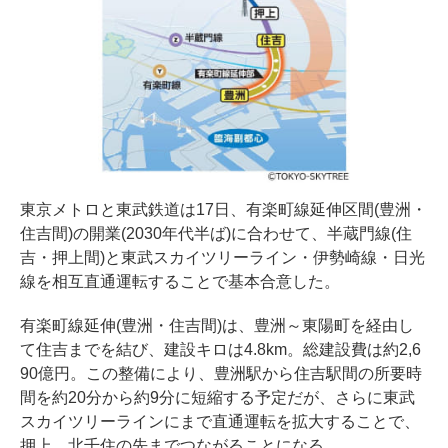
東京メトロと東武鉄道は17日、有楽町線延伸区間(豊洲・
住吉間)の開業(2030年代半ば)に合わせて、半蔵門線(住
吉・押上間)と東武スカイツリーライン・伊勢崎線・日光
線を相互直通運転することで基本合意した。
有楽町線延伸(豊洲・住吉間)は、豊洲～東陽町を経由し
て住吉までを結び、建設キロは4.8km。総建設費は約2,6
90億円。この整備により、豊洲駅から住吉駅間の所要時
間を約20分から約9分に短縮する予定だが、さらに東武
スカイツリーラインにまで直通運転を拡大することで、
押上、北千住の先までつながることになる。