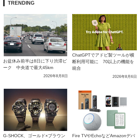
TRENDING
ChatGPTでアドビ製ツールが横
お盆休み前半は8日に下り渋滞ピ
断利用可能に　70以上の機能を
ーク　中央道で最大45km
統合
2026年8月8日
2026年8月6日
G-SHOCK、ゴールド×ブラウン
Fire TVやEchoなどAmazonデバ