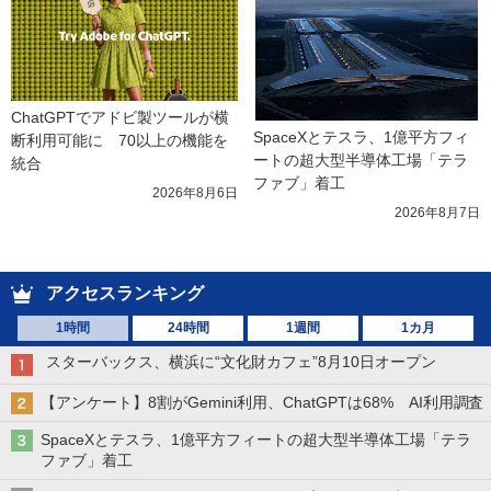
ChatGPTでアドビ製ツールが横
SpaceXとテスラ、1億平方フィ
断利用可能に　70以上の機能を
ートの超大型半導体工場「テラ
統合
ファブ」着工
2026年8月6日
2026年8月7日
アクセスランキング
1時間
24時間
1週間
1カ月
スターバックス、横浜に“文化財カフェ”8月10日オープン
【アンケート】8割がGemini利用、ChatGPTは68% AI利用調査
SpaceXとテスラ、1億平方フィートの超大型半導体工場「テラ
ファブ」着工