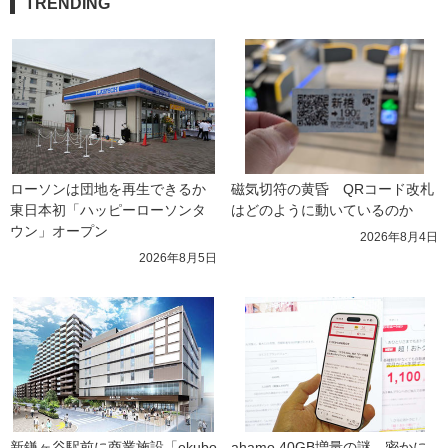
TRENDING
ローソンは団地を再生できるか 
磁気切符の黄昏　QRコード改札
東日本初「ハッピーローソンタ
はどのように動いているのか
ウン」オープン
2026年8月4日
2026年8月5日
新鎌ヶ谷駅前に商業施設「ekubo
ahamo 40GB増量の謎　密かに