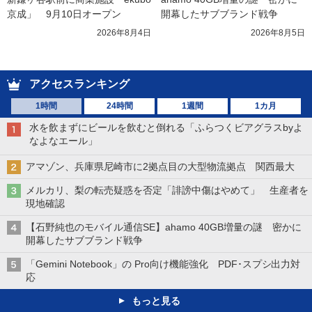
京成」　9月10日オープン
開幕したサブブランド戦争
2026年8月4日
2026年8月5日
アクセスランキング
1時間
24時間
1週間
1カ月
水を飲まずにビールを飲むと倒れる「ふらつくビアグラスbyよ
なよなエール」
アマゾン、兵庫県尼崎市に2拠点目の大型物流拠点 関西最大
メルカリ、梨の転売疑惑を否定「誹謗中傷はやめて」 生産者を
現地確認
【石野純也のモバイル通信SE】ahamo 40GB増量の謎 密かに
開幕したサブブランド戦争
「Gemini Notebook」の Pro向け機能強化 PDF･スプシ出力対
応
もっと見る