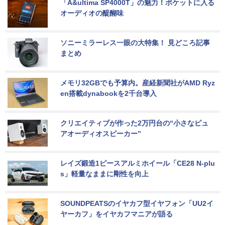
「A&ultima SP4000T」の魅力！ポケットに入る
オーディオの醍醐味
ソニーミラーレス一眼の大特集！ 見どころ記事
まとめ
メモリ32GBでも予算内。産経新聞社がAMD Ryz
en搭載dynabookを2千台導入
クリエイティブが作った2万円台の“小さなピュ
アオーディオスピーカー”
レイズ鍛造1ピースアルミホイール「CE28 N-plu
s」軽量なままに剛性を向上
SOUNDPEATSのイヤカフ型イヤフォン「UU2イ
ヤーカフ」をイヤカフマニアが語る