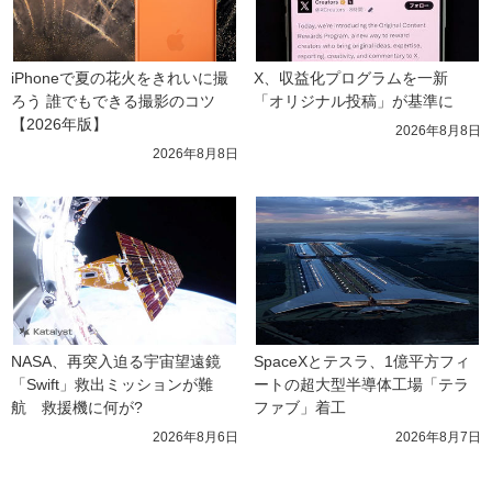
iPhoneで夏の花火をきれいに撮
X、収益化プログラムを一新　
ろう 誰でもできる撮影のコツ
「オリジナル投稿」が基準に
【2026年版】
2026年8月8日
2026年8月8日
NASA、再突入迫る宇宙望遠鏡
SpaceXとテスラ、1億平方フィ
「Swift」救出ミッションが難
ートの超大型半導体工場「テラ
航　救援機に何が?
ファブ」着工
2026年8月6日
2026年8月7日