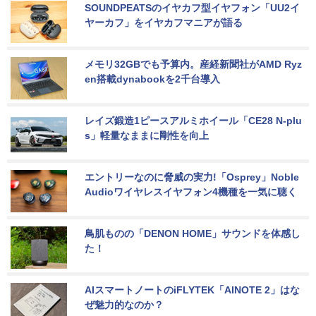
SOUNDPEATSのイヤカフ型イヤフォン「UU2イ
ヤーカフ」をイヤカフマニアが語る
メモリ32GBでも予算内。産経新聞社がAMD Ryz
en搭載dynabookを2千台導入
レイズ鍛造1ピースアルミホイール「CE28 N-plu
s」軽量なままに剛性を向上
エントリーなのに脅威の実力!「Osprey」Noble 
Audioワイヤレスイヤフォン4機種を一気に聴く
鳥肌ものの「DENON HOME」サウンドを体感し
た！
AIスマートノートのiFLYTEK「AINOTE 2」はな
ぜ魅力的なのか？