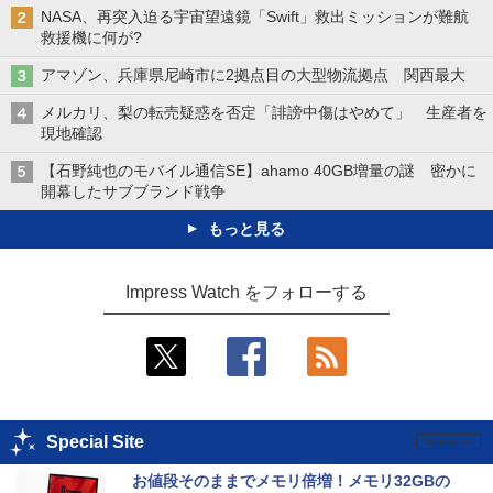
NASA、再突入迫る宇宙望遠鏡「Swift」救出ミッションが難航
救援機に何が?
アマゾン、兵庫県尼崎市に2拠点目の大型物流拠点 関西最大
メルカリ、梨の転売疑惑を否定「誹謗中傷はやめて」 生産者を
現地確認
【石野純也のモバイル通信SE】ahamo 40GB増量の謎 密かに
開幕したサブブランド戦争
もっと見る
Impress Watch をフォローする
Special Site
お値段そのままでメモリ倍増！メモリ32GBの