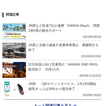
関連記事
JR西など鉄道7社が連携「KANSAI MaaS」 関西
2府5県の観光サポート
2023年9月5日
JR西と京阪の連絡片道乗車券廃止　乗継割引も
終了
2024年6月28日
訪日外国人向け交通系IC「KANSAI ONE PASS」
販売終了　25年11月
2024年12月24日
JR西、「QRチケットサービス」1月19日開始　
磁気きっぷは28年から順次終了
2025年1月8日
もっと関連記事を見る