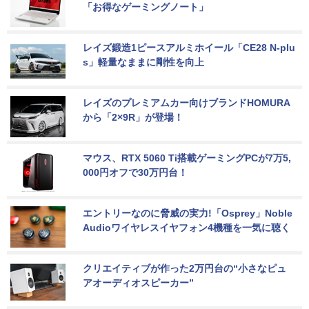
「お得なゲーミングノート」
レイズ鍛造1ピースアルミホイール「CE28 N-plu
s」軽量なままに剛性を向上
レイズのプレミアムカー向けブランドHOMURA
から「2×9R」が登場！
マウス、RTX 5060 Ti搭載ゲーミングPCが7万5,
000円オフで30万円台！
エントリーなのに脅威の実力!「Osprey」Noble 
Audioワイヤレスイヤフォン4機種を一気に聴く
クリエイティブが作った2万円台の“小さなピュ
アオーディオスピーカー”