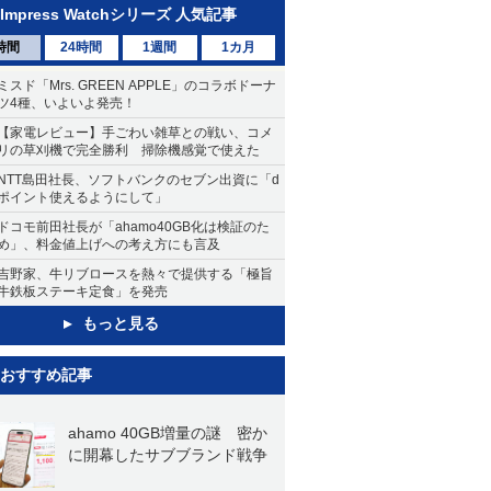
Impress Watchシリーズ 人気記事
時間
24時間
1週間
1カ月
ミスド「Mrs. GREEN APPLE」のコラボドーナ
ツ4種、いよいよ発売！
【家電レビュー】手ごわい雑草との戦い、コメ
リの草刈機で完全勝利 掃除機感覚で使えた
NTT島田社長、ソフトバンクのセブン出資に「d
ポイント使えるようにして」
ドコモ前田社長が「ahamo40GB化は検証のた
め」、料金値上げへの考え方にも言及
吉野家、牛リブロースを熱々で提供する「極旨
牛鉄板ステーキ定食」を発売
もっと見る
おすすめ記事
ahamo 40GB増量の謎 密か
に開幕したサブブランド戦争