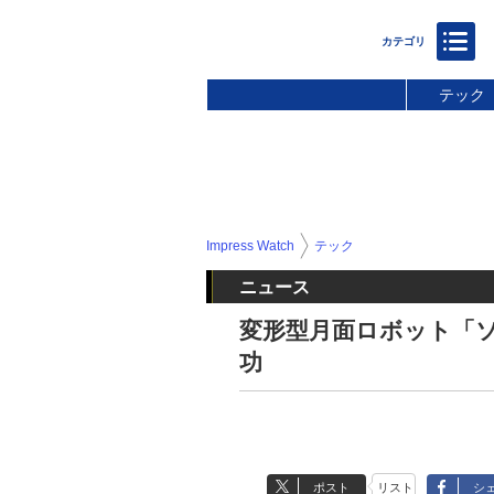
テック
Impress Watch
テック
ニュース
変形型月面ロボット「ソ
功
ポスト
リスト
シ