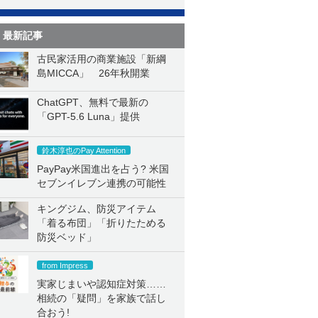
最新記事
古民家活用の商業施設「新綱
島MICCA」 26年秋開業
ChatGPT、無料で最新の
「GPT-5.6 Luna」提供
鈴木淳也のPay Attention
PayPay米国進出を占う? 米国
セブンイレブン連携の可能性
キングジム、防災アイテム
「着る布団」「折りたためる
防災ベッド」
from Impress
実家じまいや認知症対策……
相続の「疑問」を家族で話し
合おう!