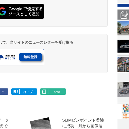
登録して、当サイトのニュースレターを受け取る
ェア
はてブ
note
データ
SLIMピンポイント着陸
光で
に成功 月から画像届