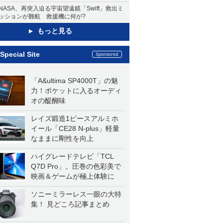
NASA、再突入迫る宇宙望遠鏡「Swift」救出ミ
ッションが難航 救援機に何が?
もっと見る
Special Site
「A&ultima SP4000T」の魅
力！ポケットに入るオーディ
オの醍醐味
レイズ鍛造1ピースアルミホ
イール「CE28 N-plus」軽量
なままに剛性を向上
ハイグレードテレビ「TCL
Q7D Pro」。圧巻の色彩美で
映画＆ゲームが極上体験に
ソニーミラーレス一眼の大特
集！ 見どころ記事まとめ