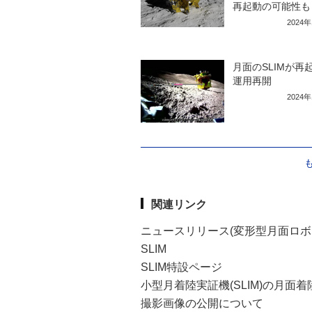
再起動の可能性も
2024
月面のSLIMが再
運用再開
2024
関連リンク
ニュースリリース(変形型月面ロボ
SLIM
SLIM特設ページ
小型月着陸実証機(SLIM)の月面
撮影画像の公開について