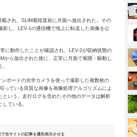
IMに搭載され、SLIM着陸直前に月面へ放出された。その
境を撮影し、LEV-1の通信機で地上に転送した画像を公
が正常に動作したことが確認され、LEV-2が収納状態の
IMから放出された後に、正常に月面で展開・駆動し
う。
、オンボードの光学カメラを使って撮影した複数枚の
に写っている良質な画像を画像処理アルゴリズムによ
たという。走行ログを含めたその他のデータは解析
としている。
 検索で当サイトの記事を優先表示させる