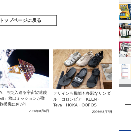
トップページに戻る
SA、再突入迫る宇宙望遠鏡
デザインも機能も多彩なサンダ
wift」救出ミッションが難
ル コロンビア・KEEN・
救援機に何が?
Teva・HOKA・OOFOS
2026年8月6日
2026年8月7日