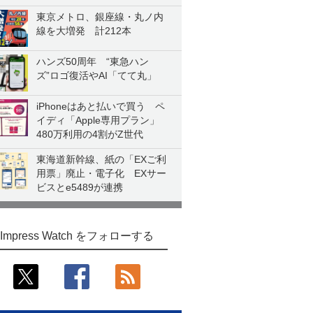
東京メトロ、銀座線・丸ノ内
線を大増発 計212本
ハンズ50周年 “東急ハン
ズ”ロゴ復活やAI「てて丸」
iPhoneはあと払いで買う ペ
イディ「Apple専用プラン」
480万利用の4割がZ世代
東海道新幹線、紙の「EXご利
用票」廃止・電子化 EXサー
ビスとe5489が連携
Impress Watch をフォローする