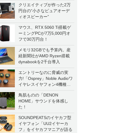
クリエイティブが作った2万
円台の“小さなピュアオーデ
ィオスピーカー”
マウス、RTX 5060 Ti搭載ゲ
ーミングPCが7万5,000円オ
フで30万円台！
メモリ32GBでも予算内。産
経新聞社がAMD Ryzen搭載
dynabookを2千台導入
エントリーなのに脅威の実
力!「Osprey」Noble Audioワ
イヤレスイヤフォン4機種を
一気に聴く
鳥肌ものの「DENON
HOME」サウンドを体感し
た！
SOUNDPEATSのイヤカフ型
イヤフォン「UU2イヤーカ
フ」をイヤカフマニアが語る