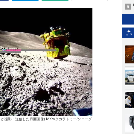
ー)」が撮影・送信した月面画像(JAXA/タカラトミー/ソニーグ