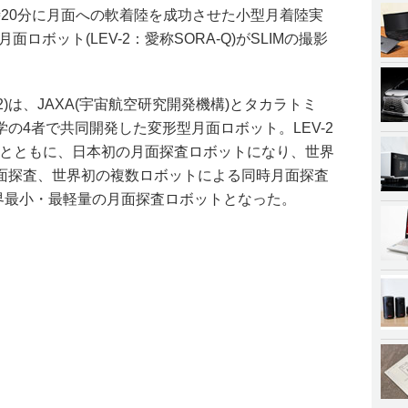
日0時20分に月面への軟着陸を成功させた小型月着陸実
面ロボット(LEV-2：愛称SORA-Q)がSLIMの撮影
Vehicle 2)は、JAXA(宇宙航空研究開発機構)とタカラトミ
の4者で共同開発した変形型月面ロボット。LEV-2
-1)とともに、日本初の月面探査ロボットになり、世界
面探査、世界初の複数ロボットによる同時月面探査
世界最小・最軽量の月面探査ロボットとなった。