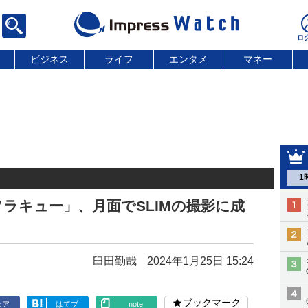
ビジネス
ライフ
エンタメ
マネー
1
ラキュー」、月面でSLIMの撮影に成
臼田勤哉
2024年1月25日 15:24
ブックマーク
ェア
はてブ
note