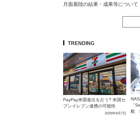
月面着陸の結果・成果等について
TRENDING
NA
PayPay米国進出を占う? 米国セ
「S
ブンイレブン連携の可能性
航 
2026年8月7日