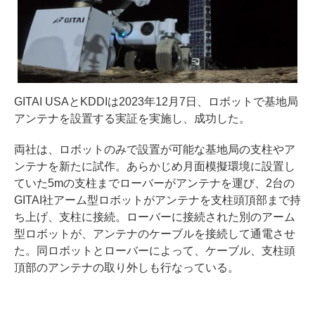
GITAI USAとKDDIは2023年12月7日、ロボットで基地局
アンテナを設置する実証を実施し、成功した。
両社は、ロボットのみで設置が可能な基地局の支柱やア
ンテナを新たに試作。あらかじめ月面模擬環境に設置し
ていた5mの支柱までローバーがアンテナを運び、2台の
GITAI社アーム型ロボットがアンテナを支柱頭頂部まで持
ち上げ、支柱に接続。ローバーに接続された別のアーム
型ロボットが、アンテナのケーブルを接続して通電させ
た。同ロボットとローバーによって、ケーブル、支柱頭
頂部のアンテナの取り外しも行なっている。