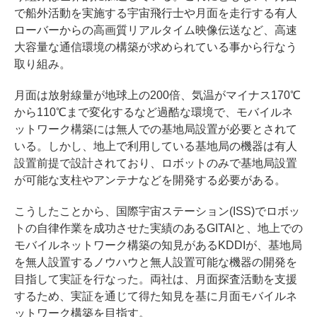
で船外活動を実施する宇宙飛行士や月面を走行する有人
ローバーからの高画質リアルタイム映像伝送など、高速
大容量な通信環境の構築が求められている事から行なう
取り組み。
月面は放射線量が地球上の200倍、気温がマイナス170℃
から110℃まで変化するなど過酷な環境で、モバイルネ
ットワーク構築には無人での基地局設置が必要とされて
いる。しかし、地上で利用している基地局の機器は有人
設置前提で設計されており、ロボットのみで基地局設置
が可能な支柱やアンテナなどを開発する必要がある。
こうしたことから、国際宇宙ステーション(ISS)でロボッ
トの自律作業を成功させた実績のあるGITAIと、地上での
モバイルネットワーク構築の知見があるKDDIが、基地局
を無人設置するノウハウと無人設置可能な機器の開発を
目指して実証を行なった。両社は、月面探査活動を支援
するため、実証を通じて得た知見を基に月面モバイルネ
ットワーク構築を目指す。