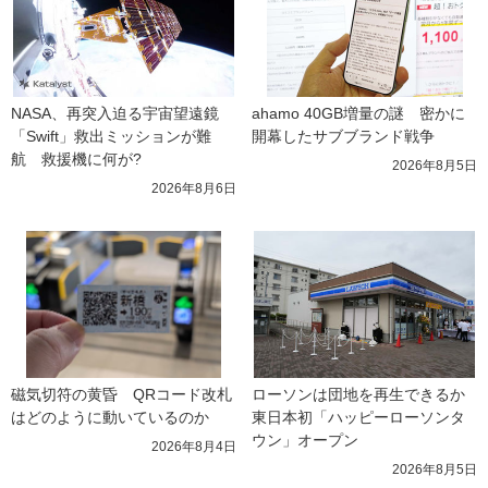
NASA、再突入迫る宇宙望遠鏡
ahamo 40GB増量の謎　密かに
「Swift」救出ミッションが難
開幕したサブブランド戦争
航　救援機に何が?
2026年8月5日
2026年8月6日
磁気切符の黄昏　QRコード改札
ローソンは団地を再生できるか 
はどのように動いているのか
東日本初「ハッピーローソンタ
ウン」オープン
2026年8月4日
2026年8月5日