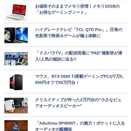
お値段そのままでメモリ倍増！メモリ32GBの
「お得なゲーミングノート」
ハイグレードテレビ「TCL Q7D Pro」。圧巻の
色彩美で映画＆ゲームが極上体験に
「ドスパラTV」の配信現場に“PAD”撮影班が潜
入!人気の秘訣に迫る!!
マウス、RTX 5060 Ti搭載ゲーミングPCが7万5,
000円オフで30万円台！
クリエイティブが作った2万円台の“小さなピュ
アオーディオスピーカー”
「A&ultima SP4000T」の魅力！ポケットに入る
オーディオの醍醐味