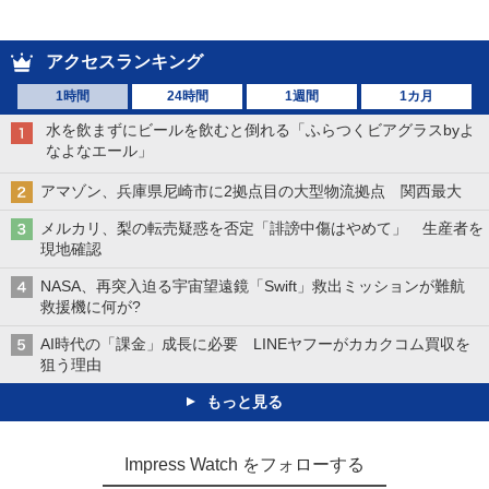
アクセスランキング
1時間
24時間
1週間
1カ月
水を飲まずにビールを飲むと倒れる「ふらつくビアグラスbyよ
なよなエール」
アマゾン、兵庫県尼崎市に2拠点目の大型物流拠点 関西最大
メルカリ、梨の転売疑惑を否定「誹謗中傷はやめて」 生産者を
現地確認
NASA、再突入迫る宇宙望遠鏡「Swift」救出ミッションが難航
救援機に何が?
AI時代の「課金」成長に必要 LINEヤフーがカカクコム買収を
狙う理由
もっと見る
Impress Watch をフォローする