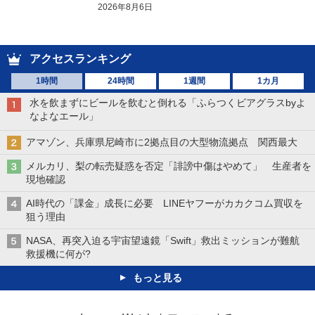
2026年8月6日
アクセスランキング
1時間
24時間
1週間
1カ月
水を飲まずにビールを飲むと倒れる「ふらつくビアグラスbyよ
なよなエール」
アマゾン、兵庫県尼崎市に2拠点目の大型物流拠点 関西最大
メルカリ、梨の転売疑惑を否定「誹謗中傷はやめて」 生産者を
現地確認
AI時代の「課金」成長に必要 LINEヤフーがカカクコム買収を
狙う理由
NASA、再突入迫る宇宙望遠鏡「Swift」救出ミッションが難航
救援機に何が?
もっと見る