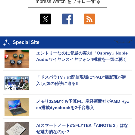
Impress Watch をフォローする
Special Site
エントリーなのに脅威の実力!「Osprey」Noble 
Audioワイヤレスイヤフォン4機種を一気に聴く
「ドスパラTV」の配信現場に“PAD”撮影班が潜
入!人気の秘訣に迫る!!
メモリ32GBでも予算内。産経新聞社がAMD Ryz
en搭載dynabookを2千台導入
AIスマートノートのiFLYTEK「AINOTE 2」はな
ぜ魅力的なのか？