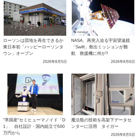
ローソンは団地を再生できるか 
NASA、再突入迫る宇宙望遠鏡
東日本初「ハッピーローソンタ
「Swift」救出ミッションが難
ウン」オープン
航　救援機に何が?
2026年8月5日
2026年8月6日
"準国産"セミヒューマノイド「D
魔法瓶の技術を高架下データセ
1」　自社設計・国内組立で500
ンターに活用　タイガー
万円から
2026年8月5日