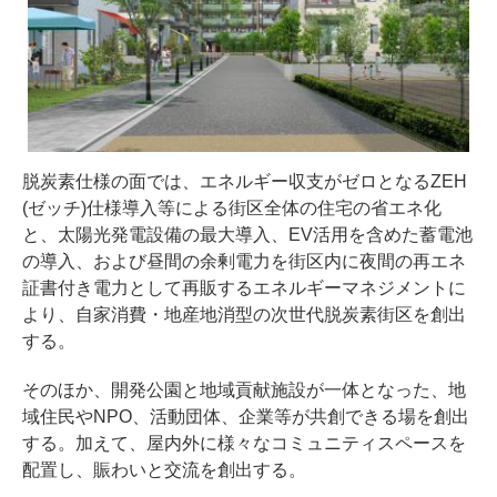
脱炭素仕様の面では、エネルギー収支がゼロとなるZEH
(ゼッチ)仕様導入等による街区全体の住宅の省エネ化
と、太陽光発電設備の最大導入、EV活用を含めた蓄電池
の導入、および昼間の余剰電力を街区内に夜間の再エネ
証書付き電力として再販するエネルギーマネジメントに
より、自家消費・地産地消型の次世代脱炭素街区を創出
する。
そのほか、開発公園と地域貢献施設が一体となった、地
域住民やNPO、活動団体、企業等が共創できる場を創出
する。加えて、屋内外に様々なコミュニティスペースを
配置し、賑わいと交流を創出する。