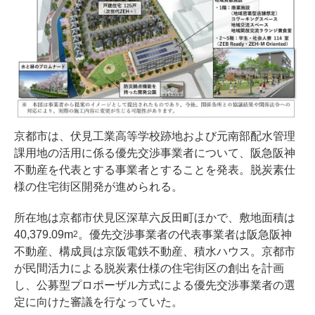
京都市は、伏見工業高等学校跡地および元南部配水管理
課用地の活用に係る優先交渉事業者について、阪急阪神
不動産を代表とする事業者とすることを発表。脱炭素仕
様の住宅街区開発が進められる。
所在地は京都市伏見区深草六反田町ほかで、敷地面積は
40,379.09m
。優先交渉事業者の代表事業者は阪急阪神
2
不動産、構成員は京阪電鉄不動産、積水ハウス。京都市
が民間活力による脱炭素仕様の住宅街区の創出を計画
し、公募型プロポーザル方式による優先交渉事業者の選
定に向けた審議を行なっていた。