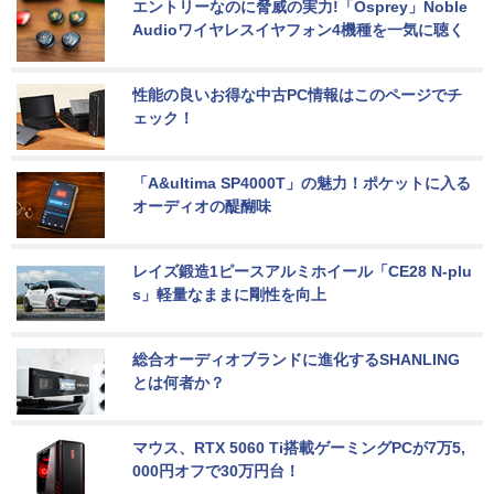
エントリーなのに脅威の実力!「Osprey」Noble 
Audioワイヤレスイヤフォン4機種を一気に聴く
性能の良いお得な中古PC情報はこのページでチ
ェック！
「A&ultima SP4000T」の魅力！ポケットに入る
オーディオの醍醐味
レイズ鍛造1ピースアルミホイール「CE28 N-plu
s」軽量なままに剛性を向上
総合オーディオブランドに進化するSHANLING
とは何者か？
マウス、RTX 5060 Ti搭載ゲーミングPCが7万5,
000円オフで30万円台！