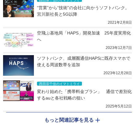
西田宗千佳のイマトミライ
“営業”から“技術”の会社に向かうソフトバンク。
宮川新社長と5G以降
2021年2月8日
空飛ぶ基地局「HAPS」開発加速　25年度実用化
へ
2023年12月7日
ソフトバンク、成層圏通信HAPSに既存スマホで
使える周波数帯を追加
2023年12月28日
西田宗千佳のイマトミライ
変わり始めた「携帯料金プラン」　通信で差別化
するauと各社戦略の狙い
2025年5月12日
もっと関連記事を見る