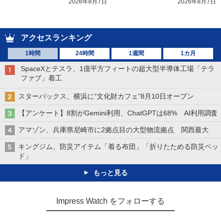
2026年8月7日
2026年8月7日
アクセスランキング
1時間
24時間
1週間
1カ月
SpaceXとテスラ、1億平方フィートの超大型半導体工場「テラ
ファブ」着工
スターバックス、横浜に“文化財カフェ”8月10日オープン
【アンケート】8割がGemini利用、ChatGPTは68% AI利用調査
アマゾン、兵庫県尼崎市に2拠点目の大型物流拠点 関西最大
キングジム、防災アイテム「着る布団」「折りたためる防災ベッ
ド」
もっと見る
Impress Watch をフォローする