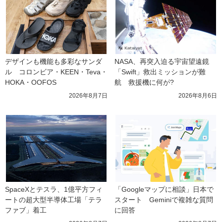
デザインも機能も多彩なサンダ
NASA、再突入迫る宇宙望遠鏡
ル　コロンビア・KEEN・Teva・
「Swift」救出ミッションが難
HOKA・OOFOS
航　救援機に何が?
2026年8月7日
2026年8月6日
SpaceXとテスラ、1億平方フィ
「Googleマップに相談」日本で
ートの超大型半導体工場「テラ
スタート　Geminiで複雑な質問
ファブ」着工
に回答