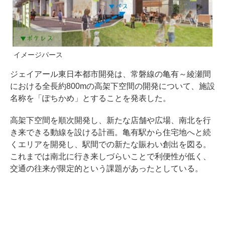
イメージパース
ジェイアール東日本都市開発は、常磐線の亀有～綾瀬間
における全長約800mの高架下空間の開発について、施設
名称を「ぽちかめ」とすることを発表した。
高架下空間を順次開発し、新たな店舗や広場、南北を行
き来できる動線を設ける計画。亀有駅から住宅地へと続
くエリアを開発し、駅間での新たな賑わい創出を図る。
これまでは南北に行き来しづらいことで利便性が低く、
交通の往来が限定的という課題があったとしている。