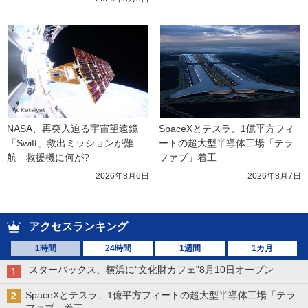
NASA、再突入迫る宇宙望遠鏡
SpaceXとテスラ、1億平方フィ
「Swift」救出ミッションが難
ートの超大型半導体工場「テラ
航　救援機に何が?
ファブ」着工
2026年8月6日
2026年8月7日
アクセスランキング
1時間
24時間
1週間
1カ月
スターバックス、横浜に“文化財カフェ”8月10日オープン
SpaceXとテスラ、1億平方フィートの超大型半導体工場「テラ
ファブ」着工