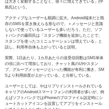
は大きく変動することなく、徐々に増えてきている」(中
島氏)という。
アクティブなユーザーも順調に拡大。Android端末だと既
存のSMSを置き換えらる形なので、＋メッセージと意識
しないで使っているユーザーも多いだろう。ただ、ソフ
トバンクの藤田氏は「スタンプ機能を追加したことで、
スタンプを使ったコミニュケーションは増えている」と
話し、利用率自体も上がっていると説明。
実際、1日あたり、1カ月あたりの送受信回数はSMS単体
の頃に比べて増加しており、チャット風のUIやスタン
プ、グループメッセージといった機能が有利に働き、SM
Sより利用頻度が上がっている、と分析している。
ユーザーとしては、やはりプリインストールされている
キャリアのAndroidスマートフォンの利用者が多いが、例
えばソフトバンクではiPhoneのプロファイル設定時にシ
ョートカットアイコンを設置してアプリをインストール