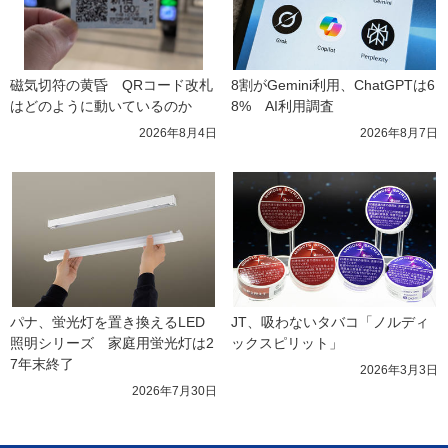
磁気切符の黄昏　QRコード改札
8割がGemini利用、ChatGPTは6
はどのように動いているのか
8%　AI利用調査
2026年8月4日
2026年8月7日
パナ、蛍光灯を置き換えるLED
JT、吸わないタバコ「ノルディ
照明シリーズ　家庭用蛍光灯は2
ックスピリット」
7年末終了
2026年3月3日
2026年7月30日