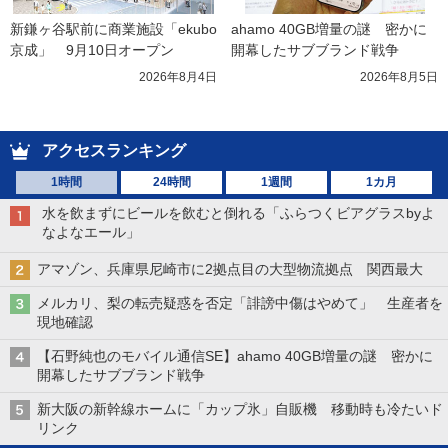
新鎌ヶ谷駅前に商業施設「ekubo
ahamo 40GB増量の謎　密かに
京成」　9月10日オープン
開幕したサブブランド戦争
2026年8月4日
2026年8月5日
アクセスランキング
1時間
24時間
1週間
1カ月
水を飲まずにビールを飲むと倒れる「ふらつくビアグラスbyよ
なよなエール」
アマゾン、兵庫県尼崎市に2拠点目の大型物流拠点 関西最大
メルカリ、梨の転売疑惑を否定「誹謗中傷はやめて」 生産者を
現地確認
【石野純也のモバイル通信SE】ahamo 40GB増量の謎 密かに
開幕したサブブランド戦争
新大阪の新幹線ホームに「カップ氷」自販機 移動時も冷たいド
リンク