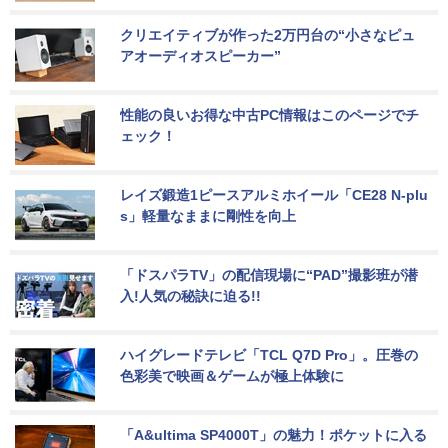
クリエイティブが作った2万円台の“小さなピュ
アオーディオスピーカー”
性能の良いお得な中古PC情報はこのページでチ
ェック！
レイズ鍛造1ピースアルミホイール「CE28 N-plu
s」軽量なままに剛性を向上
「ドスパラTV」の配信現場に“PAD”撮影班が潜
入!人気の秘訣に迫る!!
ハイグレードテレビ「TCL Q7D Pro」。圧巻の
色彩美で映画＆ゲームが極上体験に
「A&ultima SP4000T」の魅力！ポケットに入る