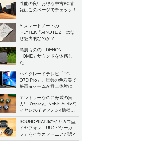
性能の良いお得な中古PC情
報はこのページでチェック！
AIスマートノートの
iFLYTEK「AINOTE 2」はな
ぜ魅力的なのか？
鳥肌ものの「DENON
HOME」サウンドを体感し
た！
ハイグレードテレビ「TCL
Q7D Pro」。圧巻の色彩美で
映画＆ゲームが極上体験に
エントリーなのに脅威の実
力!「Osprey」Noble Audioワ
イヤレスイヤフォン4機種を
一気に聴く
SOUNDPEATSのイヤカフ型
イヤフォン「UU2イヤーカ
フ」をイヤカフマニアが語る