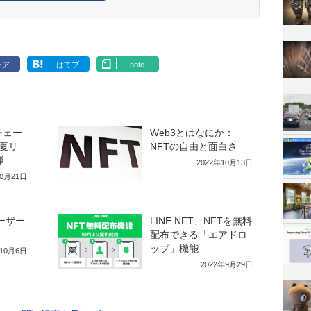
ェア
はてブ
note
チェー
Web3とはなにか：
夏リ
NFTの自由と面白さ
弾
2022年10月13日
10月21日
ユーザー
LINE NFT、NFTを無料
配布できる「エアドロ
ップ」機能
年10月6日
2022年9月29日