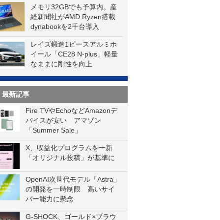
メモリ32GBでも予算内。産
経新聞社がAMD Ryzen搭載
dynabookを2千台導入
レイズ鍛造1ピースアルミホ
イール「CE28 N-plus」軽量
なままに剛性を向上
最新記事
Fire TVやEchoなどAmazonデ
バイスが安い アマゾン
「Summer Sale」
X、収益化プログラムを一新
「オリジナル投稿」が基準に
OpenAI次世代モデル「Astra」
の開発を一時制限 高いサイ
バー能力に懸念
G-SHOCK、ゴールド×ブラウ