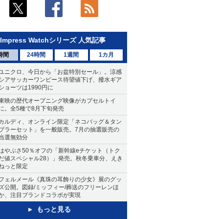
Impress Watchシリーズ 人気記事
時間
24時間
1週間
1カ月
ユニクロ、今日から「お盆特別セール」。涼感
シアサッカーワンピース待望値下げ、撥水ギア
ショーツは1990円に
東映の歴代オープニング映像がカプセルトイ
に。全5種で8月下旬発売
カルディ、オンライン限定「ネコバッグ＆タン
ブラーセット」を一般販売。7月の抽選販売の
当選無効分
はやぶさ50％オフの「新幹線eチケット（トク
だ値スペシャル28）」発売。秋冬乗車分、えき
ねっと限定
フェルメール《真珠の耳飾りの少女》展のグッ
ズ公開。図録/ミッフィー/葬送のフリーレンほ
か、注目ブランドコラボが実現
もっと見る