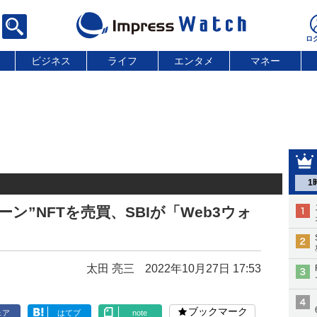
ビジネス
ライフ
エンタメ
マネー
1
ン”NFTを売買、SBIが「Web3ウォ
太田 亮三
2022年10月27日 17:53
ブックマーク
ェア
はてブ
note