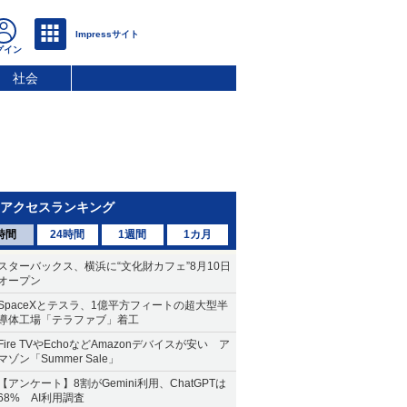
社会
アクセスランキング
時間
24時間
1週間
1カ月
スターバックス、横浜に“文化財カフェ”8月10日
オープン
SpaceXとテスラ、1億平方フィートの超大型半
導体工場「テラファブ」着工
Fire TVやEchoなどAmazonデバイスが安い ア
マゾン「Summer Sale」
【アンケート】8割がGemini利用、ChatGPTは
68% AI利用調査