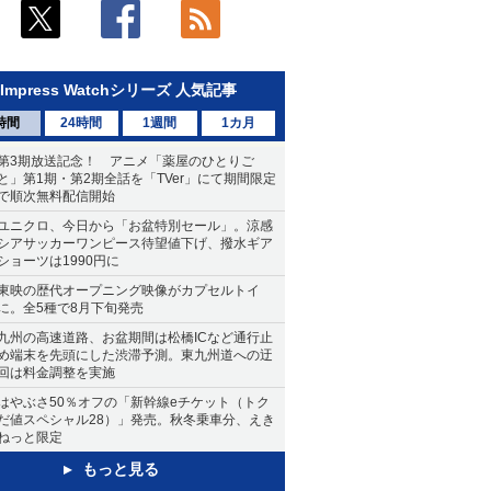
Impress Watchシリーズ 人気記事
時間
24時間
1週間
1カ月
第3期放送記念！ アニメ「薬屋のひとりご
と」第1期・第2期全話を「TVer」にて期間限定
で順次無料配信開始
ユニクロ、今日から「お盆特別セール」。涼感
シアサッカーワンピース待望値下げ、撥水ギア
ショーツは1990円に
東映の歴代オープニング映像がカプセルトイ
に。全5種で8月下旬発売
九州の高速道路、お盆期間は松橋ICなど通行止
め端末を先頭にした渋滞予測。東九州道への迂
回は料金調整を実施
はやぶさ50％オフの「新幹線eチケット（トク
だ値スペシャル28）」発売。秋冬乗車分、えき
ねっと限定
もっと見る