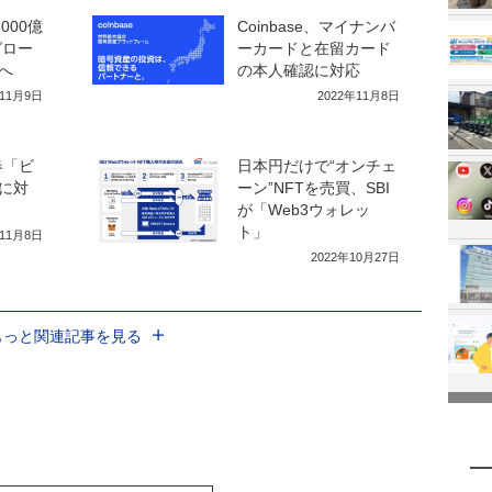
000億
Coinbase、マイナンバ
グロー
ーカードと在留カード
へ
の本人確認に対応
年11月9日
2022年11月8日
春「ビ
日本円だけで“オンチェ
に対
ーン”NFTを売買、SBI
が「Web3ウォレッ
ト」
年11月8日
2022年10月27日
もっと関連記事を見る