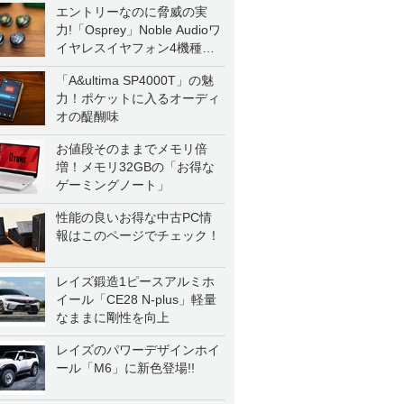
エントリーなのに脅威の実
力!「Osprey」Noble Audioワ
イヤレスイヤフォン4機種を
一気に聴く
「A&ultima SP4000T」の魅
力！ポケットに入るオーディ
オの醍醐味
お値段そのままでメモリ倍
増！メモリ32GBの「お得な
ゲーミングノート」
性能の良いお得な中古PC情
報はこのページでチェック！
レイズ鍛造1ピースアルミホ
イール「CE28 N-plus」軽量
なままに剛性を向上
レイズのパワーデザインホイ
ール「M6」に新色登場!!