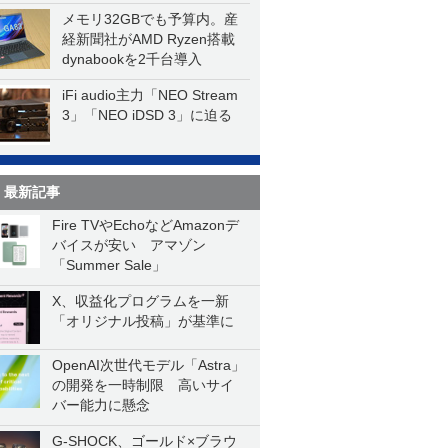
メモリ32GBでも予算内。産
経新聞社がAMD Ryzen搭載
dynabookを2千台導入
iFi audio主力「NEO Stream
3」「NEO iDSD 3」に迫る
最新記事
Fire TVやEchoなどAmazonデ
バイスが安い アマゾン
「Summer Sale」
X、収益化プログラムを一新
「オリジナル投稿」が基準に
OpenAI次世代モデル「Astra」
の開発を一時制限 高いサイ
バー能力に懸念
G-SHOCK、ゴールド×ブラウ