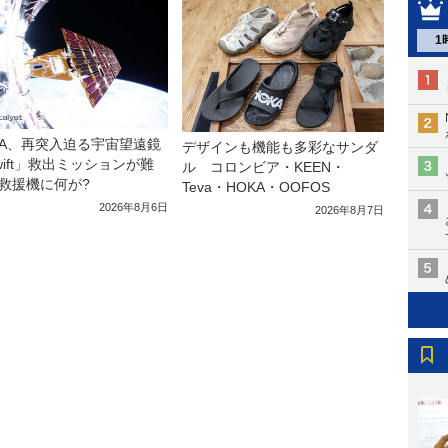
1
SA、再突入迫る宇宙望遠鏡
デザインも機能も多彩なサンダ
wift」救出ミッションが難
ル コロンビア・KEEN・
救援機に何が?
Teva・HOKA・OOFOS
2026年8月6日
2026年8月7日