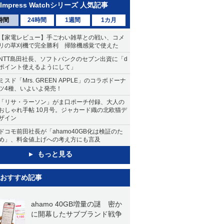
Impress Watchシリーズ 人気記事
時間
24時間
1週間
1カ月
【家電レビュー】手ごわい雑草との戦い、コメ
リの草刈機で完全勝利 掃除機感覚で使えた
NTT島田社長、ソフトバンクのセブン出資に「d
ポイント使えるようにして」
ミスド「Mrs. GREEN APPLE」のコラボドーナ
ツ4種、いよいよ発売！
「リサ・ラーソン」がま口ポーチ付録、大人の
おしゃれ手帖 10月号。ジャカード織の北欧猫デ
ザイン
ドコモ前田社長が「ahamo40GB化は検証のた
め」、料金値上げへの考え方にも言及
もっと見る
おすすめ記事
ahamo 40GB増量の謎 密か
に開幕したサブブランド戦争