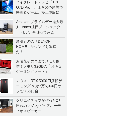
ハイグレードテレビ「TCL
Q7D Pro」。圧巻の色彩美で
映画＆ゲームが極上体験に
Amazon プライムデー過去最
安! Anker注目プロジェクタ
ー3モデルを使ってみた
鳥肌ものの「DENON
HOME」サウンドを体感し
た！
お値段そのままでメモリ倍
増！メモリ32GBの「お得な
ゲーミングノート」
マウス、RTX 5060 Ti搭載ゲ
ーミングPCが7万5,000円オ
フで30万円台！
クリエイティブが作った2万
円台の“小さなピュアオーデ
ィオスピーカー”