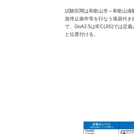
試験区間は和歌山市～和歌山港駅の
急停止操作等を行なう係員付き自動
で、GoA2.5はIEC(JIS)で
と位置付ける。