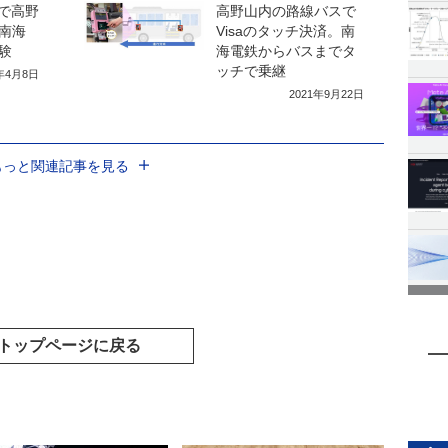
済で高野
高野山内の路線バスで
南海
Visaのタッチ決済。南
験
海電鉄からバスまでタ
ッチで乗継
1年4月8日
2021年9月22日
もっと関連記事を見る
トップページに戻る