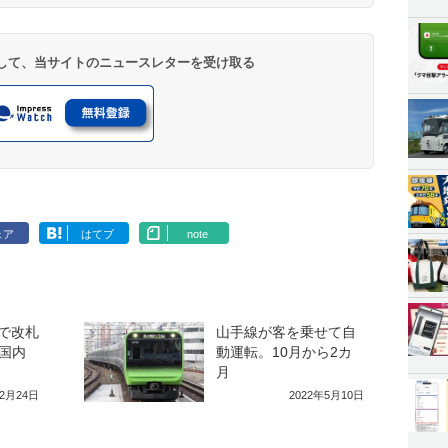
登録して、当サイトのニュースレターを受け取る
ェア
はてブ
note
済で改札
山手線が客を乗せて自
国内
動運転。10月から2カ
月
12月24日
2022年5月10日