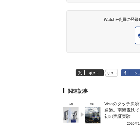
Watch+会員に
ポスト
リスト
シ
関連記事
Visaのタッチ決
通過。南海電鉄で
初の実証実験
2020年