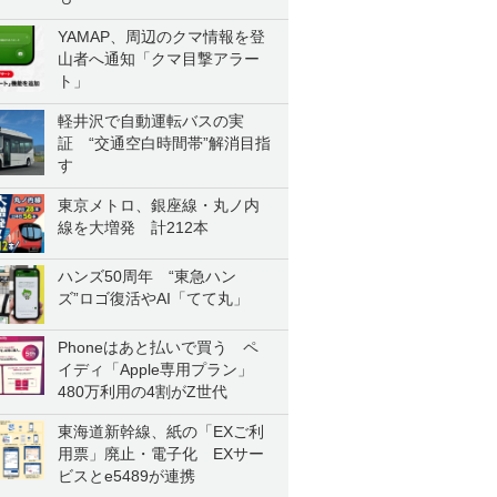
YAMAP、周辺のクマ情報を登
山者へ通知「クマ目撃アラー
ト」
軽井沢で自動運転バスの実
証 “交通空白時間帯”解消目指
す
東京メトロ、銀座線・丸ノ内
線を大増発 計212本
ハンズ50周年 “東急ハン
ズ”ロゴ復活やAI「てて丸」
Phoneはあと払いで買う ペ
イディ「Apple専用プラン」
480万利用の4割がZ世代
東海道新幹線、紙の「EXご利
用票」廃止・電子化 EXサー
ビスとe5489が連携