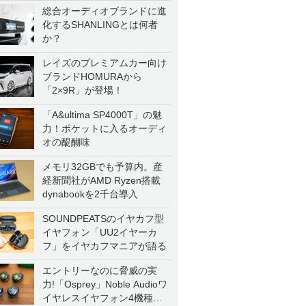
総合オーディオブランドに進
化するSHANLINGとは何者
か？
レイズのプレミアムカー向け
ブランドHOMURAから
「2×9R」が登場！
「A&ultima SP4000T」の魅
力！ポケットに入るオーディ
オの醍醐味
メモリ32GBでも予算内。産
経新聞社がAMD Ryzen搭載
dynabookを2千台導入
SOUNDPEATSのイヤカフ型
イヤフォン「UU2イヤーカ
フ」をイヤカフマニアが語る
エントリーなのに脅威の実
力!「Osprey」Noble Audioワ
イヤレスイヤフォン4機種を