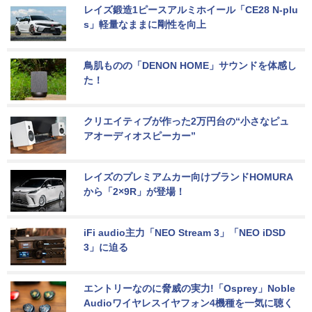
レイズ鍛造1ピースアルミホイール「CE28 N-plu
s」軽量なままに剛性を向上
鳥肌ものの「DENON HOME」サウンドを体感し
た！
クリエイティブが作った2万円台の“小さなピュ
アオーディオスピーカー”
レイズのプレミアムカー向けブランドHOMURA
から「2×9R」が登場！
iFi audio主力「NEO Stream 3」「NEO iDSD 
3」に迫る
エントリーなのに脅威の実力!「Osprey」Noble 
Audioワイヤレスイヤフォン4機種を一気に聴く