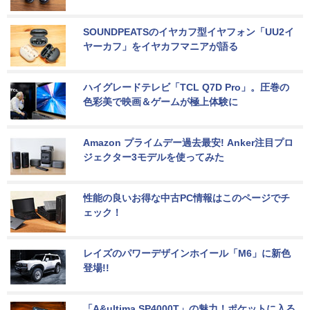
SOUNDPEATSのイヤカフ型イヤフォン「UU2イ
ヤーカフ」をイヤカフマニアが語る
ハイグレードテレビ「TCL Q7D Pro」。圧巻の
色彩美で映画＆ゲームが極上体験に
Amazon プライムデー過去最安! Anker注目プロ
ジェクター3モデルを使ってみた
性能の良いお得な中古PC情報はこのページでチ
ェック！
レイズのパワーデザインホイール「M6」に新色
登場!!
「A&ultima SP4000T」の魅力！ポケットに入る