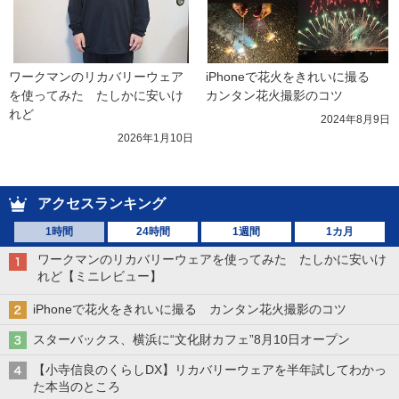
ワークマンのリカバリーウェア
iPhoneで花火をきれいに撮る　
を使ってみた　たしかに安いけ
カンタン花火撮影のコツ
れど
2024年8月9日
2026年1月10日
アクセスランキング
1時間
24時間
1週間
1カ月
ワークマンのリカバリーウェアを使ってみた たしかに安いけ
れど【ミニレビュー】
iPhoneで花火をきれいに撮る カンタン花火撮影のコツ
スターバックス、横浜に“文化財カフェ”8月10日オープン
【小寺信良のくらしDX】リカバリーウェアを半年試してわかっ
た本当のところ