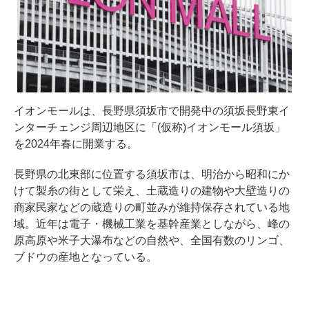
イオンモールは、長野県須坂市で開発中の須坂長野東イ
ンターチェンジ周辺地区に「(仮称)イオンモール須坂」
を2024年春に開業する。
長野県の北東部に位置する須坂市は、明治から昭和にか
けて製糸の街として栄え、土蔵造りの建物や大壁造りの
商家民家などの蔵造りの町並みが維持保存されている地
域。近年は電子・機械工業を基幹産業としながら、峰の
原高原や米子大瀑布などの自然や、全国有数のリンゴ、
ブドウの産地となっている。