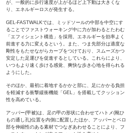
が、一般的に歩行速度が上がるほど上下動は大きくな
り、エネルギーロスが発生する。
GEL-FASTWALKでは、ミッドソールの中部を中空にす
ることでファストウォーキング中に力が加わるとたわむ
「エフィシェント構造」を採用。エネルギーを効率よく
前進する力に変えるという。また、つま先部分は適度な
剛性をもたせながらカーブをつけており、スムーズかつ
安定した足運びを促進するとしている。これらにより、
いつもより速く歩ける感覚、爽快な歩き心地を得られる
ようにした。
そのほか、最初に着地するかかと部に、足にかかる負担
を軽減する衝撃緩衝機能「GEL」を搭載してクッション
性を高めている。
アッパー(甲被)は、足の甲の形状に合わせてハトメ(靴ひ
もの通し孔)位置を内側に配置したほか、アッパーとベロ
部を伸縮性のある素材でつなぎあわせることにより、フ