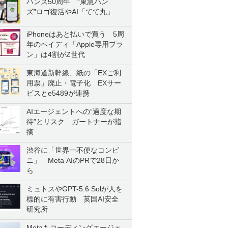
ハンズ50周年 “東急ハン
ズ”ロゴ復活やAI「てて丸」
iPhoneはあと払いで買う 5周
年のペイディ「Apple専用プラ
ン」は4割がZ世代
東海道新幹線、紙の「EXご利
用票」廃止・電子化 EXサー
ビスとe5489が連携
AIエージェントへの“過度な期
待”とリスク ガートナーが指
摘
渋谷に「世界一不便なコンビ
ニ」 Meta AIのPRで28日か
ら
ミュトスやGPT-5.6 Solが人を
標的に有害行動 英国AI安全
研究所
Metaもコーディングエージェ