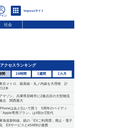
社会
アクセスランキング
時間
24時間
1週間
1カ月
東京メトロ、銀座線・丸ノ内線を大増発 計
212本
アマゾン、兵庫県尼崎市に2拠点目の大型物流
拠点 関西最大
iPhoneはあと払いで買う 5周年のペイディ
「Apple専用プラン」は4割がZ世代
東海道新幹線、紙の「EXご利用票」廃止・電子
化 EXサービスとe5489が連携