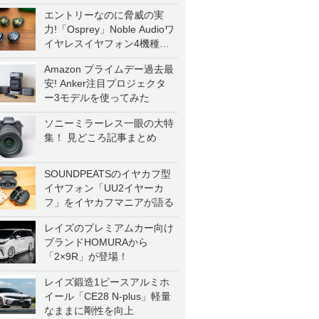
エントリーなのに脅威の実
力!「Osprey」Noble Audioワ
イヤレスイヤフォン4機種を
一気に聴く
Amazon プライムデー過去最
安! Anker注目プロジェクタ
ー3モデルを使ってみた
ソニーミラーレス一眼の大特
集！ 見どころ記事まとめ
SOUNDPEATSのイヤカフ型
イヤフォン「UU2イヤーカ
フ」をイヤカフマニアが語る
レイズのプレミアムカー向け
ブランドHOMURAから
「2×9R」が登場！
レイズ鍛造1ピースアルミホ
イール「CE28 N-plus」軽量
なままに剛性を向上