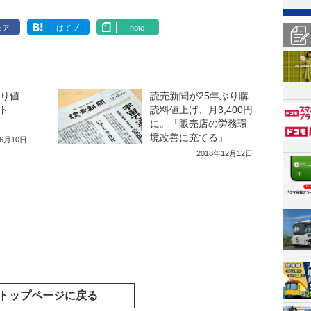
ェア
はてブ
note
ぶり値
読売新聞が25年ぶり購
ト
読料値上げ、月3,400円
に。「販売店の労務環
境改善に充てる」
年6月10日
2018年12月12日
トップページに戻る