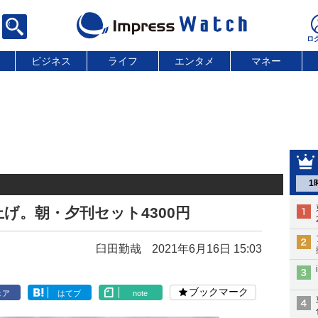
ビジネス
ライフ
エンタメ
マネー
1
げ。朝・夕刊セット4300円
臼田勤哉
2021年6月16日 15:03
ブックマーク
ェア
はてブ
note