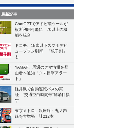
最新記事
ChatGPTでアドビ製ツールが
横断利用可能に 70以上の機
能を統合
ドコモ、15歳以下スマホデビ
ュープラン刷新 「親子割」
も
YAMAP、周辺のクマ情報を登
山者へ通知「クマ目撃アラー
ト」
軽井沢で自動運転バスの実
証 “交通空白時間帯”解消目指
す
東京メトロ、銀座線・丸ノ内
線を大増発 計212本