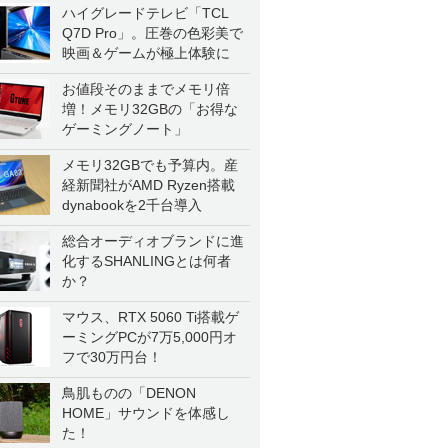
ハイグレードテレビ「TCL
Q7D Pro」。圧巻の色彩美で
映画＆ゲームが極上体験に
お値段そのままでメモリ倍
増！メモリ32GBの「お得な
ゲーミングノート」
メモリ32GBでも予算内。産
経新聞社がAMD Ryzen搭載
dynabookを2千台導入
総合オーディオブランドに進
化するSHANLINGとは何者
か？
マウス、RTX 5060 Ti搭載ゲ
ーミングPCが7万5,000円オ
フで30万円台！
鳥肌ものの「DENON
HOME」サウンドを体感し
た！