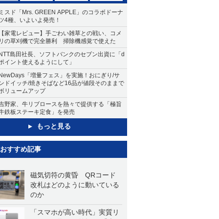
ミスド「Mrs. GREEN APPLE」のコラボドーナ
ツ4種、いよいよ発売！
【家電レビュー】手ごわい雑草との戦い、コメ
リの草刈機で完全勝利 掃除機感覚で使えた
NTT島田社長、ソフトバンクのセブン出資に「d
ポイント使えるようにして」
NewDays「増量フェス」を実施！おにぎり/サ
ンドイッチ/焼きそばなど16品が値段そのままで
ボリュームアップ
吉野家、牛リブロースを熱々で提供する「極旨
牛鉄板ステーキ定食」を発売
もっと見る
おすすめ記事
磁気切符の黄昏 QRコード
改札はどのように動いている
のか
「スマホが高い時代」実質リ