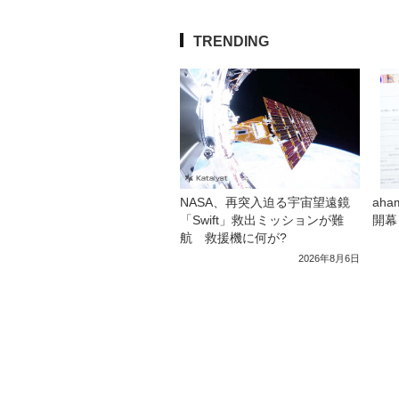
TRENDING
NASA、再突入迫る宇宙望遠鏡
ah
「Swift」救出ミッションが難
開幕
航 救援機に何が?
2026年8月6日