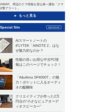
YAMAP、周辺のクマ情報を登山者へ通知「クマ
目撃アラート」
もっと見る
Special Site
AIスマートノートの
iFLYTEK「AINOTE 2」はな
ぜ魅力的なのか？
性能の良いお得な中古PC情
報はこのページでチェック！
「A&ultima SP4000T」の魅
力！ポケットに入るオーディ
オの醍醐味
クリエイティブが作った2万
円台の“小さなピュアオーデ
ィオスピーカー”