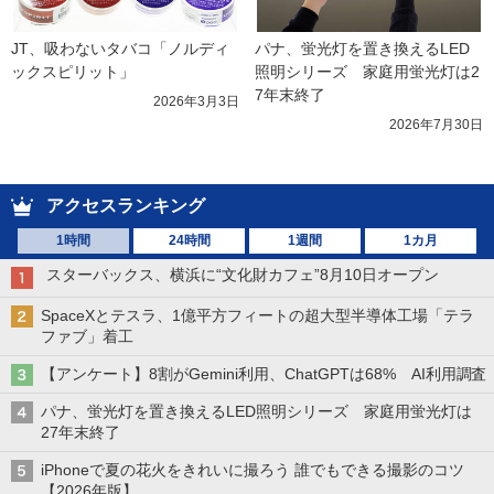
JT、吸わないタバコ「ノルディ
パナ、蛍光灯を置き換えるLED
ックスピリット」
照明シリーズ　家庭用蛍光灯は2
7年末終了
2026年3月3日
2026年7月30日
アクセスランキング
1時間
24時間
1週間
1カ月
スターバックス、横浜に“文化財カフェ”8月10日オープン
SpaceXとテスラ、1億平方フィートの超大型半導体工場「テラ
ファブ」着工
【アンケート】8割がGemini利用、ChatGPTは68% AI利用調査
パナ、蛍光灯を置き換えるLED照明シリーズ 家庭用蛍光灯は
27年末終了
iPhoneで夏の花火をきれいに撮ろう 誰でもできる撮影のコツ
【2026年版】