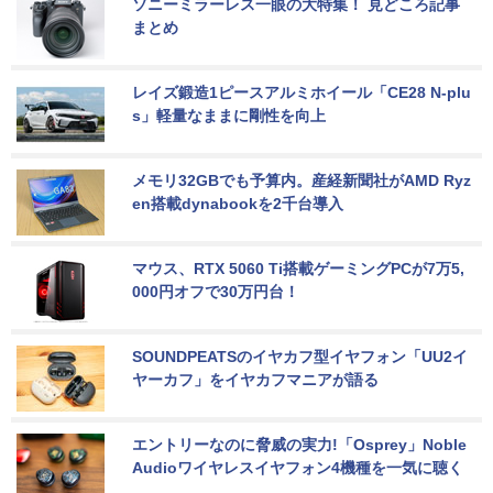
ソニーミラーレス一眼の大特集！ 見どころ記事
まとめ
レイズ鍛造1ピースアルミホイール「CE28 N-plu
s」軽量なままに剛性を向上
メモリ32GBでも予算内。産経新聞社がAMD Ryz
en搭載dynabookを2千台導入
マウス、RTX 5060 Ti搭載ゲーミングPCが7万5,
000円オフで30万円台！
SOUNDPEATSのイヤカフ型イヤフォン「UU2イ
ヤーカフ」をイヤカフマニアが語る
エントリーなのに脅威の実力!「Osprey」Noble 
Audioワイヤレスイヤフォン4機種を一気に聴く