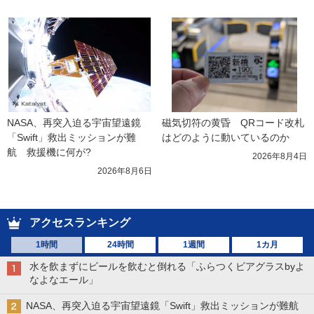
NASA、再突入迫る宇宙望遠鏡
磁気切符の黄昏　QRコード改札
「Swift」救出ミッションが難
はどのように動いているのか
航　救援機に何が?
2026年8月4日
2026年8月6日
アクセスランキング
1時間
24時間
1週間
1カ月
水を飲まずにビールを飲むと倒れる「ふらつくビアグラスbyよ
なよなエール」
NASA、再突入迫る宇宙望遠鏡「Swift」救出ミッションが難航