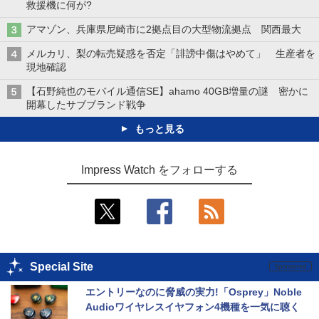
救援機に何が?
アマゾン、兵庫県尼崎市に2拠点目の大型物流拠点 関西最大
メルカリ、梨の転売疑惑を否定「誹謗中傷はやめて」 生産者を
現地確認
【石野純也のモバイル通信SE】ahamo 40GB増量の謎 密かに
開幕したサブブランド戦争
もっと見る
Impress Watch をフォローする
Special Site
エントリーなのに脅威の実力!「Osprey」Noble 
Audioワイヤレスイヤフォン4機種を一気に聴く