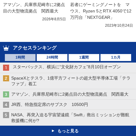
アマゾン、兵庫県尼崎市に2拠点
若者にゲーミングノートを　マ
目の大型物流拠点　関西最大
ウス、Ryzen 5とRTX 4050で12
万円台「NEXTGEAR」
2026年8月5日
2023年10月24日
アクセスランキング
1時間
24時間
1週間
1カ月
スターバックス、横浜に“文化財カフェ”8月10日オープン
SpaceXとテスラ、1億平方フィートの超大型半導体工場「テラ
ファブ」着工
アマゾン、兵庫県尼崎市に2拠点目の大型物流拠点 関西最大
JR西、特急指定席のサブスク 10500円
NASA、再突入迫る宇宙望遠鏡「Swift」救出ミッションが難航
救援機に何が?
もっと見る