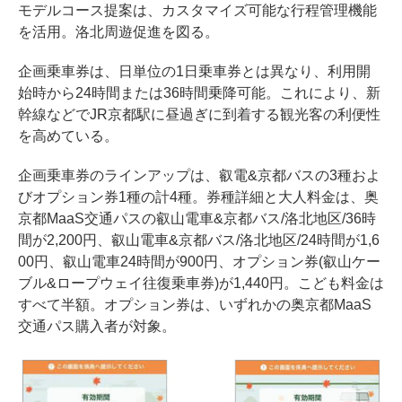
モデルコース提案は、カスタマイズ可能な行程管理機能
を活用。洛北周遊促進を図る。
企画乗車券は、日単位の1日乗車券とは異なり、利用開
始時から24時間または36時間乗降可能。これにより、新
幹線などでJR京都駅に昼過ぎに到着する観光客の利便性
を高めている。
企画乗車券のラインアップは、叡電&京都バスの3種およ
びオプション券1種の計4種。券種詳細と大人料金は、奥
京都MaaS交通パスの叡山電車&京都バス/洛北地区/36時
間が2,200円、叡山電車&京都バス/洛北地区/24時間が1,6
00円、叡山電車24時間が900円、オプション券(叡山ケー
ブル&ロープウェイ往復乗車券)が1,440円。こども料金は
すべて半額。オプション券は、いずれかの奥京都MaaS
交通パス購入者が対象。