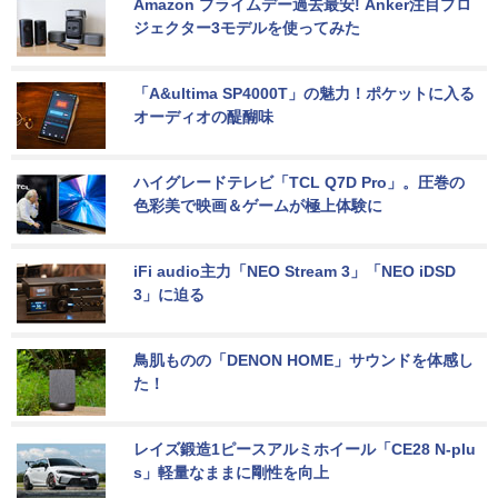
Amazon プライムデー過去最安! Anker注目プロ
ジェクター3モデルを使ってみた
「A&ultima SP4000T」の魅力！ポケットに入る
オーディオの醍醐味
ハイグレードテレビ「TCL Q7D Pro」。圧巻の
色彩美で映画＆ゲームが極上体験に
iFi audio主力「NEO Stream 3」「NEO iDSD 
3」に迫る
鳥肌ものの「DENON HOME」サウンドを体感し
た！
レイズ鍛造1ピースアルミホイール「CE28 N-plu
s」軽量なままに剛性を向上