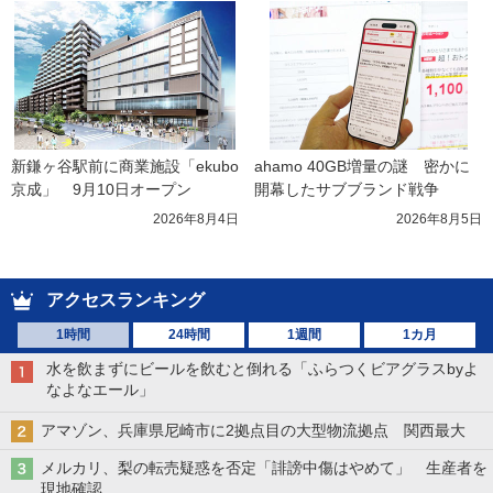
新鎌ヶ谷駅前に商業施設「ekubo
ahamo 40GB増量の謎　密かに
京成」　9月10日オープン
開幕したサブブランド戦争
2026年8月4日
2026年8月5日
アクセスランキング
1時間
24時間
1週間
1カ月
水を飲まずにビールを飲むと倒れる「ふらつくビアグラスbyよ
なよなエール」
アマゾン、兵庫県尼崎市に2拠点目の大型物流拠点 関西最大
メルカリ、梨の転売疑惑を否定「誹謗中傷はやめて」 生産者を
現地確認