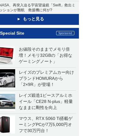
NASA、再突入迫る宇宙望遠鏡「Swift」救出ミ
ッションが難航 救援機に何が?
もっと見る
Special Site
お値段そのままでメモリ倍
増！メモリ32GBの「お得な
ゲーミングノート」
レイズのプレミアムカー向け
ブランドHOMURAから
「2×9R」が登場！
レイズ鍛造1ピースアルミホ
イール「CE28 N-plus」軽量
なままに剛性を向上
マウス、RTX 5060 Ti搭載ゲ
ーミングPCが7万5,000円オ
フで30万円台！