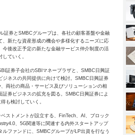
バイル証券とSMBCグループは、各社の顧客基盤や金融
て、新たな資産形成の機会や多様化するニーズに応
。今後改正予定の新たな金融サービス仲介制度の活
討していく。
BI証券子会社のSBIマネープラザと、SMBC日興証
ビジネスの共同提供に向けて検討。SMBC日興証券
流や、両社の商品・サービス及びソリューションの相
面証券ビジネスの拡充を図る。SMBC日興証券によ
取得も検討していく。
ベストメントが設立する、FinTech、AI、ブロック
ndustry4.0、5G関連等に関連する内外スタートアップ
ルファンドに、SMBCグループがLP出資を行なう