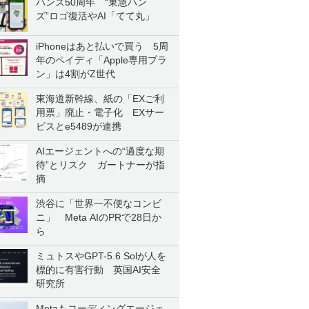
ハンズ50周年 “東急ハン
ズ”ロゴ復活やAI「てて丸」
iPhoneはあと払いで買う 5周
年のペイディ「Apple専用プラ
ン」は4割がZ世代
東海道新幹線、紙の「EXご利
用票」廃止・電子化 EXサー
ビスとe5489が連携
AIエージェントへの“過度な期
待”とリスク ガートナーが指
摘
渋谷に「世界一不便なコンビ
ニ」 Meta AIのPRで28日か
ら
ミュトスやGPT-5.6 Solが人を
標的に有害行動 英国AI安全
研究所
Metaもコーディングエージェ