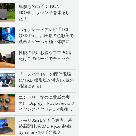
鳥肌ものの「DENON
HOME」サウンドを体感し
た！
ハイグレードテレビ「TCL
Q7D Pro」。圧巻の色彩美で
映画＆ゲームが極上体験に
性能の良いお得な中古PC情
報はこのページでチェック！
「ドスパラTV」の配信現場
に“PAD”撮影班が潜入!人気の
秘訣に迫る!!
エントリーなのに脅威の実
力!「Osprey」Noble Audioワ
イヤレスイヤフォン4機種を
一気に聴く
メモリ32GBでも予算内。産
経新聞社がAMD Ryzen搭載
dynabookを2千台導入