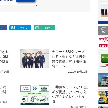
ェア
はてブ
note
できる
ヤフーとSBIグループ、
SBI
証券・銀行など金融分
の投資
野で提携。ID活用や住
宅ローン
年4月10日
2019年10月10日
予約
三井住友カードとSBI証
で開
券が提携。クレカで投
信積立やVポイント投
資
0年7月6日
2020年7月28日