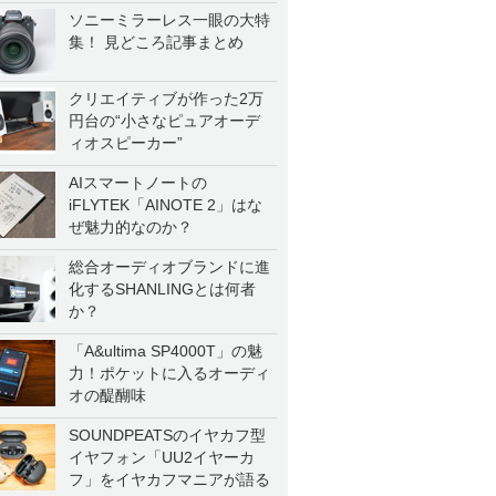
ソニーミラーレス一眼の大特
集！ 見どころ記事まとめ
クリエイティブが作った2万
円台の“小さなピュアオーデ
ィオスピーカー”
AIスマートノートの
iFLYTEK「AINOTE 2」はな
ぜ魅力的なのか？
総合オーディオブランドに進
化するSHANLINGとは何者
か？
「A&ultima SP4000T」の魅
力！ポケットに入るオーディ
オの醍醐味
SOUNDPEATSのイヤカフ型
イヤフォン「UU2イヤーカ
フ」をイヤカフマニアが語る