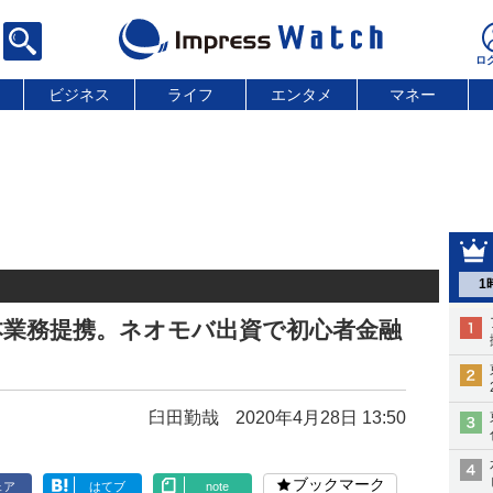
ビジネス
ライフ
エンタメ
マネー
1
資本業務提携。ネオモバ出資で初心者金融
臼田勤哉
2020年4月28日 13:50
ブックマーク
ェア
はてブ
note