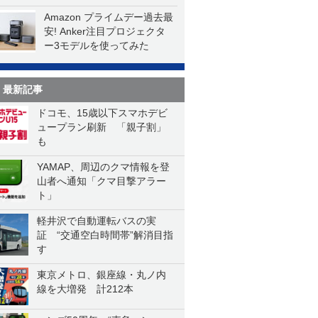
Amazon プライムデー過去最
安! Anker注目プロジェクタ
ー3モデルを使ってみた
最新記事
ドコモ、15歳以下スマホデビ
ュープラン刷新 「親子割」
も
YAMAP、周辺のクマ情報を登
山者へ通知「クマ目撃アラー
ト」
軽井沢で自動運転バスの実
証 “交通空白時間帯”解消目指
す
東京メトロ、銀座線・丸ノ内
線を大増発 計212本