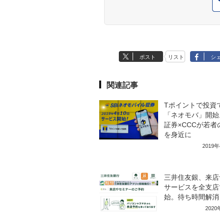
ポスト
リスト
シ
関連記事
Tポイントで投資
「ネオモバ」開始。
証券×CCCが若者
を身近に
2019
三井住友銀、来店
サービスを全支店
始。待ち時間解消
202