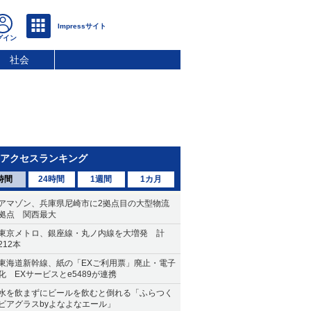
社会
アクセスランキング
時間
24時間
1週間
1カ月
アマゾン、兵庫県尼崎市に2拠点目の大型物流
拠点 関西最大
東京メトロ、銀座線・丸ノ内線を大増発 計
212本
東海道新幹線、紙の「EXご利用票」廃止・電子
化 EXサービスとe5489が連携
水を飲まずにビールを飲むと倒れる「ふらつく
ビアグラスbyよなよなエール」