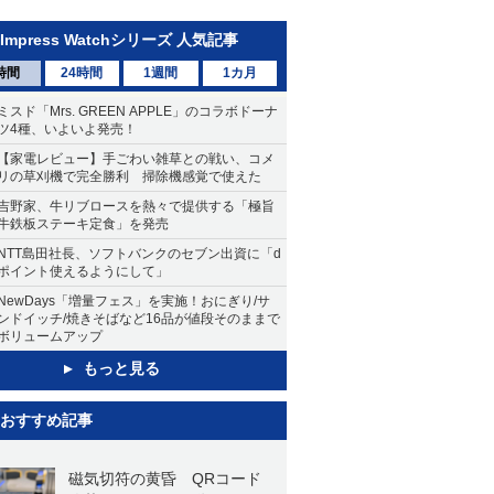
Impress Watchシリーズ 人気記事
時間
24時間
1週間
1カ月
ミスド「Mrs. GREEN APPLE」のコラボドーナ
ツ4種、いよいよ発売！
【家電レビュー】手ごわい雑草との戦い、コメ
リの草刈機で完全勝利 掃除機感覚で使えた
吉野家、牛リブロースを熱々で提供する「極旨
牛鉄板ステーキ定食」を発売
NTT島田社長、ソフトバンクのセブン出資に「d
ポイント使えるようにして」
NewDays「増量フェス」を実施！おにぎり/サ
ンドイッチ/焼きそばなど16品が値段そのままで
ボリュームアップ
もっと見る
おすすめ記事
磁気切符の黄昏 QRコード