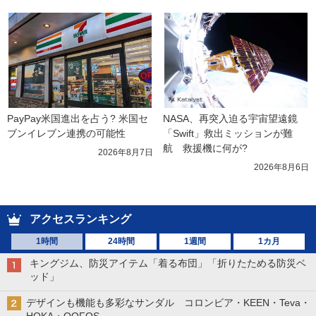
PayPay米国進出を占う? 米国セ
NASA、再突入迫る宇宙望遠鏡
ブンイレブン連携の可能性
「Swift」救出ミッションが難
航　救援機に何が?
2026年8月7日
2026年8月6日
アクセスランキング
1時間
24時間
1週間
1カ月
キングジム、防災アイテム「着る布団」「折りたためる防災ベ
ッド」
デザインも機能も多彩なサンダル コロンビア・KEEN・Teva・