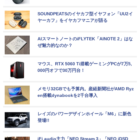
SOUNDPEATSのイヤカフ型イヤフォン「UU2イ
ヤーカフ」をイヤカフマニアが語る
AIスマートノートのiFLYTEK「AINOTE 2」はな
ぜ魅力的なのか？
マウス、RTX 5060 Ti搭載ゲーミングPCが7万5,
000円オフで30万円台！
メモリ32GBでも予算内。産経新聞社がAMD Ryz
en搭載dynabookを2千台導入
レイズのパワーデザインホイール「M6」に新色
登場!!
iFi audio主力「NEO Stream 3」「NEO iDSD 